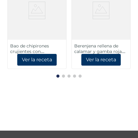
Bao de chipirones
Berenjena rellena de
crujientes con
calamar y gamba roja
mayonesa de cítricos
con verduras asiáticas
Ver la receta
Ver la receta