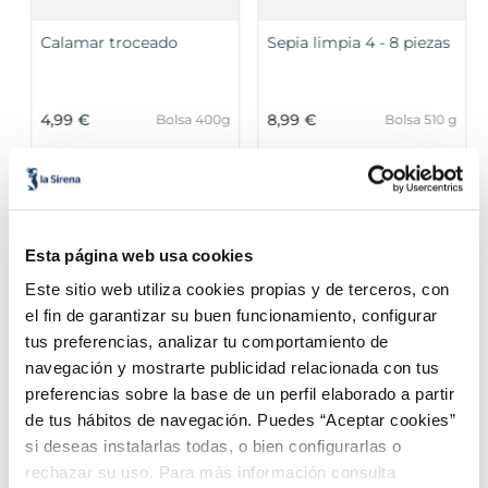
Calamar troceado
Sepia limpia 4 - 8 piezas
4,99 €
8,99 €
Bolsa 400g
Bolsa 510 g
Añadir
Añadir
Esta página web usa cookies
Este sitio web utiliza cookies propias y de terceros, con
el fin de garantizar su buen funcionamiento, configurar
tus preferencias, analizar tu comportamiento de
¡Combínalo y hazte un menú de 10!
navegación y mostrarte publicidad relacionada con tus
preferencias sobre la base de un perfil elaborado a partir
de tus hábitos de navegación. Puedes “Aceptar cookies”
si deseas instalarlas todas, o bien configurarlas o
rechazar su uso. Para más información consulta