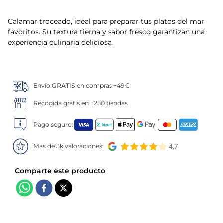
5
.
verduras
Calamar troceado, ideal para preparar tus platos del mar
favoritos. Su textura tierna y sabor fresco garantizan una
6
.
croquetas
experiencia culinaria deliciosa.
7
.
canelones
Envío GRATIS en compras +49€
8
.
gambon
Recogida gratis en +250 tiendas
9
.
sushi
Pago seguro:
10
.
listísimos
Mas de 3k valoraciones: