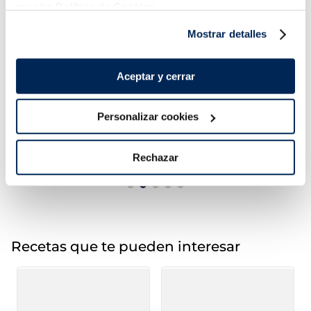
nuestra
Política de Cookies.
Mostrar detalles
Aceptar y cerrar
Brócoli
Arroz con setas
Personalizar cookies
1,99 €
2,99 €
Bolsa 600g
Bolsa 500 g
Añadir
Añadir
Rechazar
Recetas que te pueden interesar