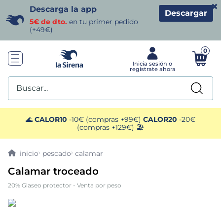
×
Descarga la app
Descargar
5€ de dto.
en tu primer pedido
(+49€)
0
Buscar...
TÉRMINOS MÁS BUSCADOS
🌊
CALOR10
-10€ (compras +99€)
CALOR20
-20€
(compras +129€) 🏖️
1
.
helados sirena
pescado
calamar
2
.
gambas
Calamar troceado
20% Glaseo protector - Venta por peso
3
.
patatas
4
.
gamba