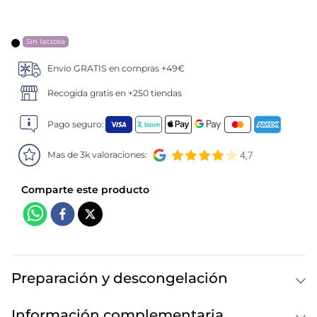
5
.
verduras
Sin lactosa
6
.
croquetas
Envío GRATIS en compras +49€
7
.
canelones
Recogida gratis en +250 tiendas
Pago seguro:
8
.
gambon
Mas de 3k valoraciones:
9
.
listísimos
10
.
pollo
Preparación y descongelación
Información complementaria