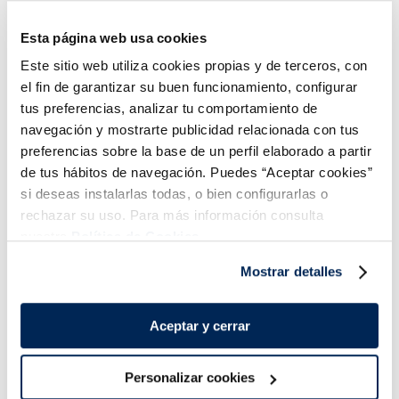
1,29 €
1,49 €
Unidad 220 ml
Unidad 220 ml
Esta página web usa cookies
Añadir
Añadir
Este sitio web utiliza cookies propias y de terceros, con
el fin de garantizar su buen funcionamiento, configurar
tus preferencias, analizar tu comportamiento de
navegación y mostrarte publicidad relacionada con tus
preferencias sobre la base de un perfil elaborado a partir
de tus hábitos de navegación. Puedes “Aceptar cookies”
si deseas instalarlas todas, o bien configurarlas o
rechazar su uso. Para más información consulta
¡Combínalo y hazte un menú de 10!
nuestra
Política de Cookies.
Lomos de merluza
Filetes de lubina
Mostrar detalles
austral MSC Premium
Premium
Aceptar y cerrar
Personalizar cookies