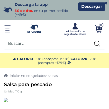
×
Descarga la app
Descargar
5€ de dto.
en tu primer pedido
(+49€)
0
Buscar...
TÉRMINOS MÁS BUSCADOS
🌊
CALOR10
-10€ (compras +99€)
CALOR20
-20€
(compras +129€) 🏖️
1
.
helados sirena
no congelados
salsas
2
.
gambas
Salsa para pescado
Unidad 110 g
3
.
patatas
4
.
gamba