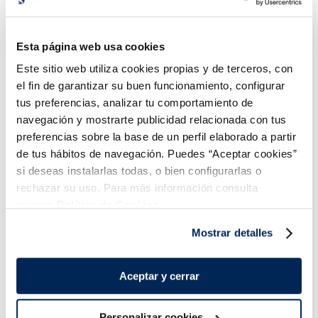
Hamburguesas de
Albóndigas de carne
vacuno con ajo y perejil
Esta página web usa cookies
Sin gluten
Sin lactosa
Bio
Este sitio web utiliza cookies propias y de terceros, con
5,49 €
4,99 €
Pack 2u x 200g
Bolsa 500 g
el fin de garantizar su buen funcionamiento, configurar
tus preferencias, analizar tu comportamiento de
Añadir
Añadir
navegación y mostrarte publicidad relacionada con tus
preferencias sobre la base de un perfil elaborado a partir
de tus hábitos de navegación. Puedes “Aceptar cookies”
si deseas instalarlas todas, o bien configurarlas o
rechazar su uso. Para más información consulta
nuestra
Política de Cookies.
Mostrar detalles
¡Combínalo y hazte un menú de 10!
Aceptar y cerrar
Personalizar cookies