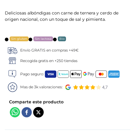
5
.
verduras
Deliciosas albóndigas con carne de ternera y cerdo de
origen nacional, con un toque de sal y pimienta.
6
.
croquetas
7
.
canelones
Sin gluten
Sin lactosa
Bio
Envío GRATIS en compras +49€
8
.
gambon
Recogida gratis en +250 tiendas
9
.
listísimos
Pago seguro:
10
.
pollo
Mas de 3k valoraciones: