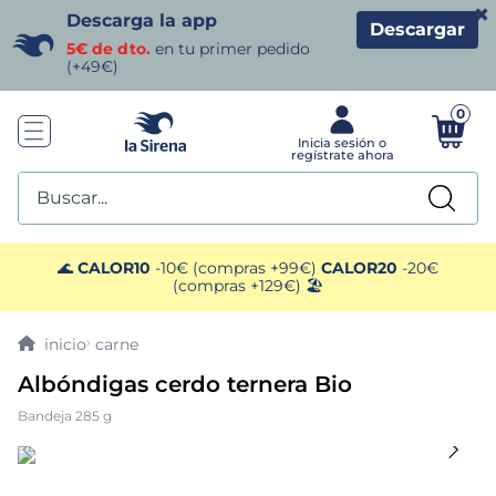
×
Descarga la app
Descargar
5€ de dto.
en tu primer pedido
(+49€)
0
Buscar...
TÉRMINOS MÁS BUSCADOS
🌊
CALOR10
-10€ (compras +99€)
CALOR20
-20€
(compras +129€) 🏖️
1
.
helados sirena
carne
2
.
gambas
Albóndigas cerdo ternera Bio
Bandeja 285 g
3
.
patatas
4
.
gamba