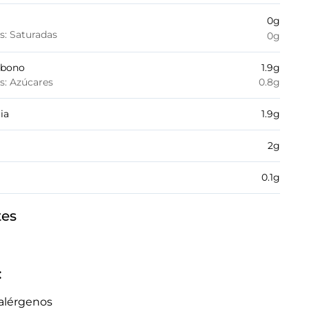
0
g
es: Saturadas
0
g
rbono
1.9
g
es: Azúcares
0.8
g
ia
1.9
g
2
g
0.1
g
tes
:
alérgenos