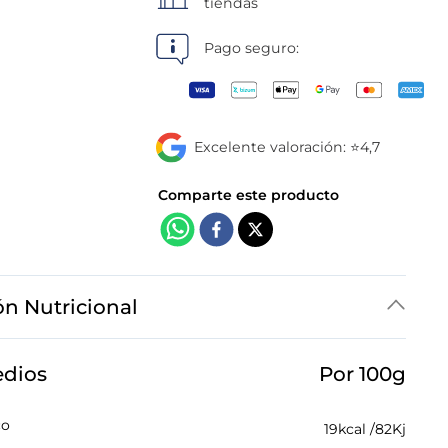
tiendas
Pago seguro:
Excelente valoración: ⭐4,7
ón Nutricional
edios
Por 100g
co
19
kcal /
82
Kj