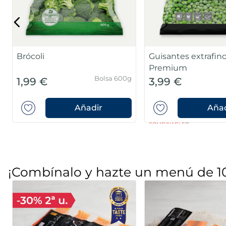
Brócoli
Guisantes extrafin
Premium
Bolsa 600g
1,99 €
3,99 €
Añadir
Añad
COMBINABLE
¡Combínalo y hazte un menú de 1