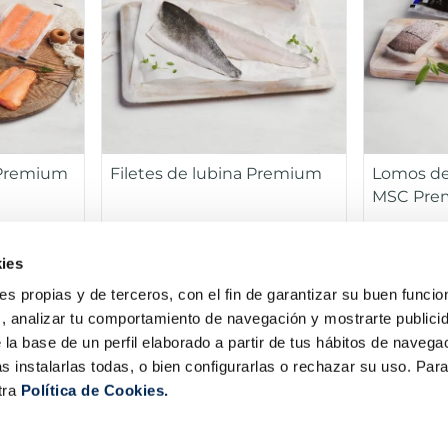
 Premium
Filetes de lubina Premium
Lomos de
MSC Pre
Sin espinas
MSC
Sin esp
ies
ck 4u 400 g
Pack 180 g
5,99 €
15,99 €
ies propias y de terceros, con el fin de garantizar su buen funci
s, analizar tu comportamiento de navegación y mostrarte publici
ir
Añadir
 la base de un perfil elaborado a partir de tus hábitos de naveg
s instalarlas todas, o bien configurarlas o rechazar su uso. Pa
tra
Política de Cookies.