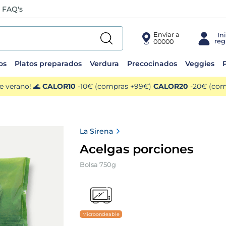
FAQ's
Enviar a
00000
os
Platos preparados
Verdura
Precocinados
Veggies
P
e verano! 🌊
CALOR10
-10€ (compras +99€)
CALOR20
-20€ (comp
La Sirena
Acelgas porciones
Bolsa 750g
Microondeable