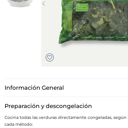
7
.
canelones
8
.
gambon
9
.
listísimos
10
.
pollo
Información General
Preparación y descongelación
Cocina todas las verduras directamente congeladas, según
cada método: