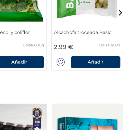
col y coliflor
Alcachofa troceada Basic
Bolsa 600g
Bolsa 450g
2,99 €
Añadir
Añadir