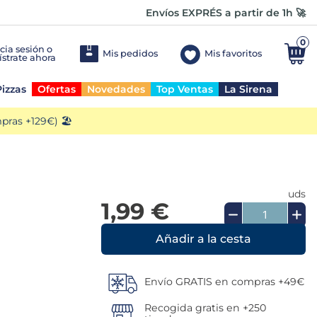
Envíos EXPRÉS a partir de 1h 🚀
0
Mis pedidos
Mis favoritos
izzas
Ofertas
Novedades
Top Ventas
La Sirena
ras +129€) 🏖️
uds
1,99 €
Añadir a la cesta
Envío GRATIS en compras +49€
Recogida gratis en +250