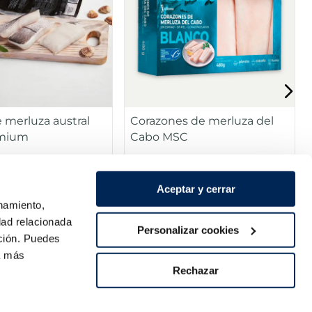
 merluza austral
Corazones de merluza del
mium
Cabo MSC
inas
MSC
Sin piel
Sin espinas
Pack 4 un
Pack 480g
7,49 €
Aceptar y cerrar
onamiento,
dad relacionada
Añadir
Añadir
Personalizar cookies
ación. Puedes
ra más
Rechazar