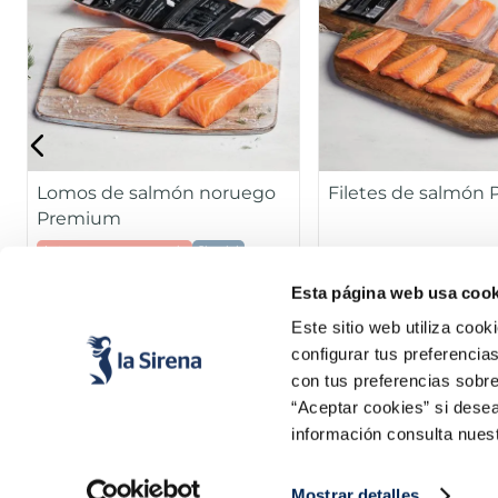
Lomos de salmón noruego
Filetes de salmón
Premium
Apto para comer en crudo
Sin piel
Sin espinas
Sin piel
Sin espinas
Esta página web usa cook
Pack 4 x 125 g
Pa
16,99 €
13,99 €
Este sitio web utiliza cook
configurar tus preferencia
Añadir
Añad
con tus preferencias sobre
“Aceptar cookies” si desea
información consulta nues
Mostrar detalles