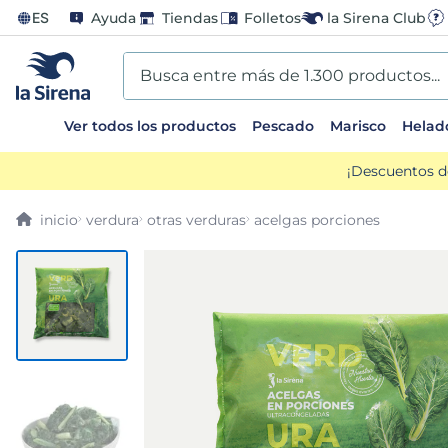
ES
Ayuda
Tiendas
Folletos
la Sirena Club
Busca entre más de 1.300 productos...
Ver todos los productos
Pescado
Marisco
Helad
TÉRMINOS MÁS BUSCADOS
¡Descuentos d
1
.
helados sirena
verdura
otras verduras
acelgas porciones
2
.
gambas
3
.
patatas
4
.
gamba
5
.
verduras
6
.
croquetas