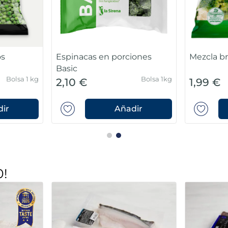
os
Espinacas en porciones
Mezcla bré
Basic
Bolsa 1 kg
Bolsa 1kg
2,10 €
1,99 €
ir
Añadir
0!