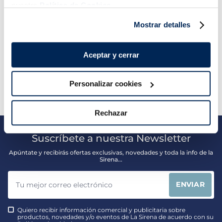
Sin espinas
Sin piel
Sin espinas
nuestra
Política de Cookies.
16,99 €
5,99 €
Pack 4 x 125 g
Pack 180 g
Mostrar detalles
Añadir
Añadir
Aceptar y cerrar
Personalizar cookies
Rechazar
Suscríbete a nuestra Newsletter
Apúntate y recibirás ofertas exclusivas, novedades y toda la info de la
Sirena...
ENVIAR
Quiero recibir información comercial y publicitaria sobre
productos, novedades y/o eventos de La Sirena de acuerdo con su