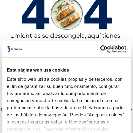
5
.
verduras
6
.
croquetas
...mientras se descongela, aquí tienes
7
.
canelones
algunos de nuestros productos estrella:
8
.
gambon
9
.
listísimos
Esta página web usa cookies
Este sitio web utiliza cookies propias y de terceros, con
10
.
pollo
el fin de garantizar su buen funcionamiento, configurar
tus preferencias, analizar tu comportamiento de
navegación y mostrarte publicidad relacionada con tus
preferencias sobre la base de un perfil elaborado a partir
de tus hábitos de navegación. Puedes “Aceptar cookies”
Lomos de salmón noruego
Filetes de lubina Premium
si deseas instalarlas todas, o bien configurarlas o
Premium
rechazar su uso. Para más información consulta