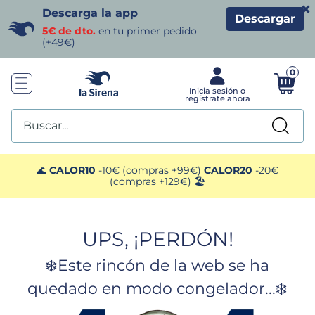
×
Descarga la app
Descargar
5€ de dto.
en tu primer pedido
(+49€)
0
Buscar...
TÉRMINOS MÁS BUSCADOS
🌊
CALOR10
-10€ (compras +99€)
CALOR20
-20€
(compras +129€) 🏖️
1
.
helados sirena
UPS, ¡PERDÓN!
2
.
gambas
❄️Este rincón de la web se ha
3
.
patatas
quedado en modo congelador...❄️
4
.
gamba