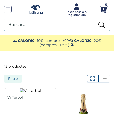
0
Buscar...
TOP SEARCHES
🌊
CALOR10
-10€ (compres +99€)
CALOR20
-20€
(compres +129€) 🏖️
1
.
mariscos
2
.
mango
15
productes
3
.
menus
Filtre
4
.
gelats sirena
Vi Tèrbol
5
.
calamar sirena