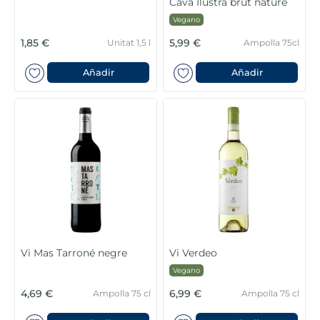
Cava Ilustra brut nature
Vegano
1,85 €
5,99 €
Unitat 1,5 l
Ampolla 75cl
Añadir
Añadir
Vi Mas Tarroné negre
Vi Verdeo
Vegano
4,69 €
6,99 €
Ampolla 75 cl
Ampolla 75 cl