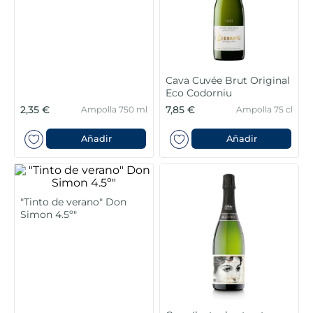
6
.
tarrina helado
7
.
salmó premium
8
.
calamar troceado
Cava Cuvée Brut Original
Eco Codorniu
9
.
halibut
2,35 €
7,85 €
Ampolla 750 ml
Ampolla 75 cl
10
.
helados polos
Añadir
Añadir
"Tinto de verano" Don
Simon 4.5º"