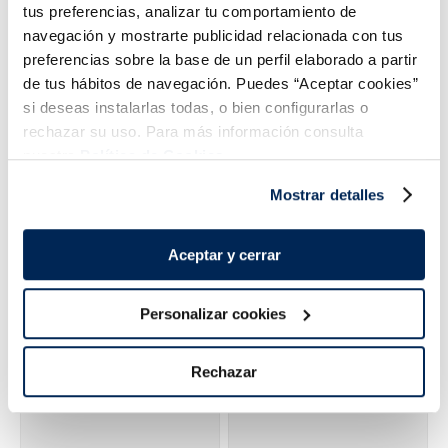
tus preferencias, analizar tu comportamiento de
navegación y mostrarte publicidad relacionada con tus
preferencias sobre la base de un perfil elaborado a partir
de tus hábitos de navegación. Puedes “Aceptar cookies”
si deseas instalarlas todas, o bien configurarlas o
rechazar su uso. Para más información consulta
Vi Emendis Cabró negre
Vino Viña Sol
nuestra
Política de Cookies.
Vegano
6,99 €
6,45 €
Ampolla 75 cl
Ampolla 75cl
Mostrar detalles
Añadir
Añadir
Aceptar y cerrar
Personalizar cookies
Rechazar