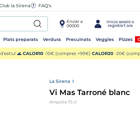
Club la Sirena
FAQ's
Enviar a
00000
Plats preparats
Verdura
Precuinats
Veggies
Pizzes
O
'estiu! 🌊
CALOR10
-10€ (compres +99€)
CALOR20
-20€ (compr
La Sirena
Vi Mas Tarroné blanc
Ampolla 75 cl