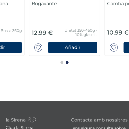
jana
Bogavante
Gamba pe
Unitat 350-450g -
Bossa 360g
10,99 
12,99 €
10% glaseig
protector
ir
Añadir
la Sirena
Contacta amb nosaltres
Club la Sirena
Tens alguna consulta sobre