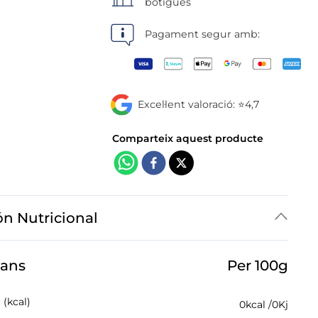
botigues
Pagament segur amb:
Excel·lent valoració: ⭐4,7
ón Nutricional
jans
Per 100g
 (kcal)
0
kcal /
0
Kj