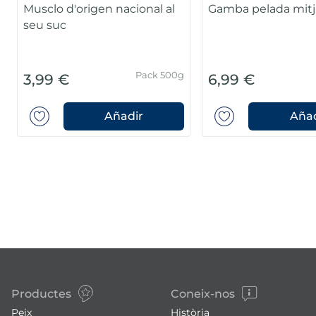
Musclo d'origen nacional al
Gamba pelada mit
seu suc
Pack 500g
3,99 €
6,99 €
Añadir
Añad
Productes
Coneix-nos
Peix
Història