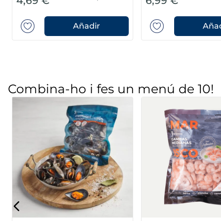
4,69 €
6,99 €
Añadir
Añad
Combina-ho i fes un menú de 10!