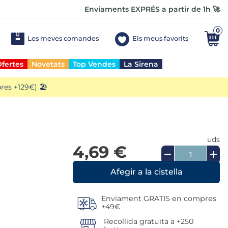
Enviaments EXPRÉS a partir de 1h 🚀
0
Les meves comandes
Els meus favorits
fertes
Novetats
Top Vendes
La Sirena
es +129€) 🏖️
uds
4,69 €
Enviament GRATIS en compres
+49€
Recollida gratuïta a +250