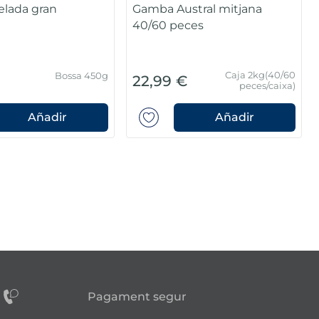
lada gran
Gamba Austral mitjana
40/60 peces
Caja 2kg(40/60
Bossa 450g
€
22,99 €
peces/caixa)
Añadir
Añadir
Pagament segur