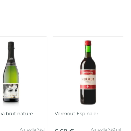
tra brut nature
Vermout Espinaler
Ampolla 75cl
Ampolla 750 ml