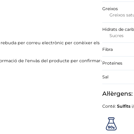
Greixos
Greixos sat
Hidrats de car
Sucres
ó rebuda per correu electrònic per conèixer els
Fibra
formació de l'envàs del producte per confirmar-
Proteïnes
Sal
Al·lèrgens:
Conté:
Sulfits
i