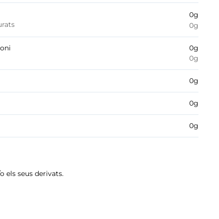
0
g
urats
0
g
boni
0
g
0
g
0
g
0
g
0
g
/o els seus derivats.