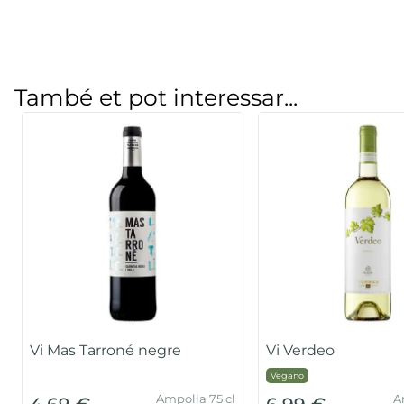
També et pot interessar...
Vi Mas Tarroné negre
Vi Verdeo
Vegano
Ampolla 75 cl
A