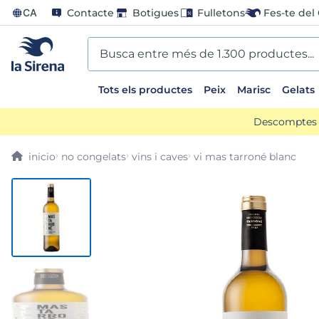
CA
Contacte
Botigues
Fulletons
Fes-te del 
Busca entre més de 1.300 productes...
Tots els productes
Peix
Marisc
Gelats
EARCHES
Descomptes d
scos
no congelats
vins i caves
vi mas tarroné blanc
go
us
ts sirena
mar sirena
ina helado