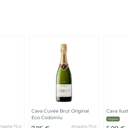
Cava Cuvée Brut Original
Cava Ilus
Eco Codorniu
Vegano
mpolla 75 cl
Ampolla 75 cl