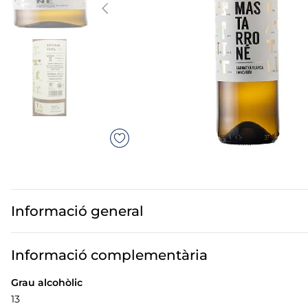
mó premium
mar troceado
but
ados polos
Informació general
Informació complementària
Grau alcohòlic
13