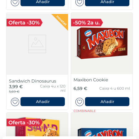
Añadir
Añadir
Maxibon Cookie
Sandwich Dinosaurus
3,99 €
Caixa 4u x 120
6,59 €
Caixa 4 u 600 ml
ml
5,69 €
Añadir
Añadir
COMBINABLE