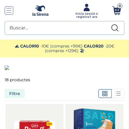
0
Buscar...
TOP SEARCHES
🌊
CALOR10
-10€ (compres +99€)
CALOR20
-20€
(compres +129€) 🏖️
1
.
helados sirena
2
.
gambas
18
productes
3
.
patatas
Filtre
4
.
gamba
5
.
verduras