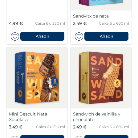
Sandvitx de nata
4,99 €
2,49 €
Caixa 6 u 330 ml
Caixa 6 u 600 ml
Añadir
Añadir
Mini Bescuit Nata i
Sandwich de vainilla y
Xocolata
chocolate
3,49 €
2,49 €
Caixa 6 u 510 ml
Caixa 6 u 600 ml