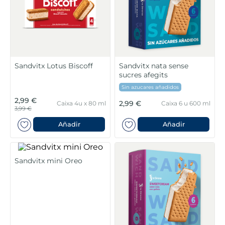
6
.
croquetas
7
.
canelones
8
.
gambon
Sandvitx Lotus Biscoff
Sandvitx nata sense
9
.
listísimos
sucres afegits
Sin azucares añadidos
10
.
pollo
2,99 €
2,99 €
Caixa 4u x 80 ml
Caixa 6 u 600 ml
3,99 €
Añadir
Añadir
Sandvitx mini Oreo