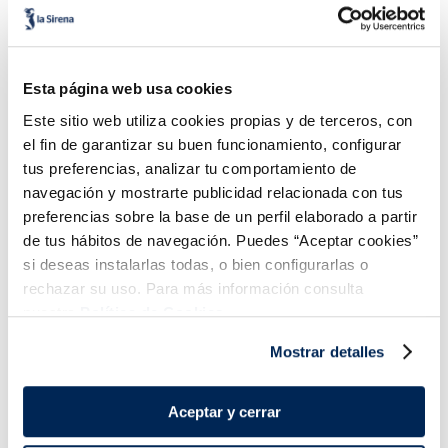
Esta página web usa cookies
Este sitio web utiliza cookies propias y de terceros, con
Sandvitx super cookie
Maxibon Clásico
el fin de garantizar su buen funcionamiento, configurar
vainilla
2,99 €
Caixa 3+1 Gratis
tus preferencias, analizar tu comportamiento de
4,50 €
Caixa 4 u 600 ml
560 ml
4,29 €
navegación y mostrarte publicidad relacionada con tus
Añadir
Añadir
preferencias sobre la base de un perfil elaborado a partir
de tus hábitos de navegación. Puedes “Aceptar cookies”
si deseas instalarlas todas, o bien configurarlas o
rechazar su uso. Para más información consulta
nuestra
Política de Cookies.
Mostrar detalles
Aceptar y cerrar