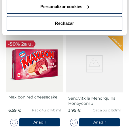
Maxibon mini Clàssic
Maxibon Jungly blanco
Personalizar cookies
Caixa 5+1 Gratis
4,50 €
6,59 €
Caixa 4u 560ml
480 ml
Rechazar
Añadir
Añadir
Maxibon red cheesecake
Sandvitx la Menorquina
Honeycomb
6,59 €
3,95 €
Pack 4u x 140 ml
Caixa 3u x 160ml
Añadir
Añadir