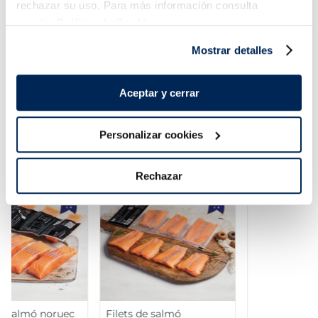
rechazar su uso. Para más información consulta
Añadir
Añadir
nuestra
Política de Cookies.
Mostrar detalles
Aceptar y cerrar
Personalizar cookies
Combina-ho i fes un menú de 10!
Rechazar
Lloms de lluç austral
Filets de llobarro