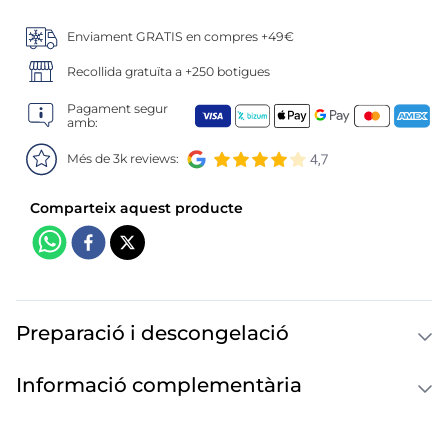
6
.
croquetas
Enviament GRATIS en compres +49€
7
.
canelones
Recollida gratuïta a +250 botigues
8
.
gambon
Pagament segur
amb:
9
.
listísimos
Més de 3k reviews:
10
.
pollo
Preparació i descongelació
Informació complementària