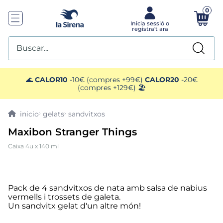
0
Buscar...
TOP SEARCHES
🌊
CALOR10
-10€ (compres +99€)
CALOR20
-20€
(compres +129€) 🏖️
1
.
helados sirena
gelats
sandvitxos
2
.
gambas
Maxibon Stranger Things
Caixa 4u x 140 ml
3
.
patatas
4
.
gamba
Pack de 4 sandvitxos de nata amb salsa de nabius
vermells i trossets de galeta.
5
.
verduras
Un sandvitx gelat d'un altre món!