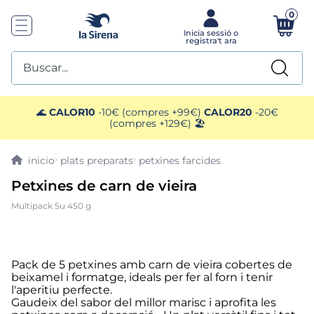
0
Buscar...
TOP SEARCHES
🌊
CALOR10
-10€ (compres +99€)
CALOR20
-20€
(compres +129€) 🏖️
1
.
mejillones
plats preparats
petxines farcides
2
.
pimientos
Petxines de carn de vieira
Multipack 5u 450 g
3
.
mango
4
.
edamame
Pack de 5 petxines amb carn de vieira cobertes de
beixamel i formatge, ideals per fer al forn i tenir
5
.
ensaladilla
l'aperitiu perfecte.
Gaudeix del sabor del millor marisc i aprofita les