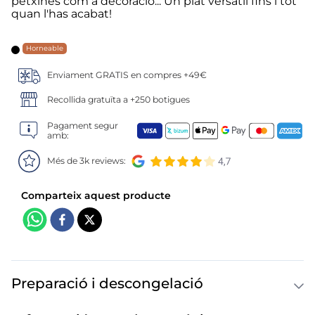
6
.
gelats sirena
petxines com a decoració... Un plat versàtil fins i tot
quan l'has acabat!
7
.
menus
Horneable
8
.
calamar sirena
Enviament GRATIS en compres +49€
Recollida gratuïta a +250 botigues
9
.
salmó premium
Pagament segur
amb:
10
.
helados polos
Més de 3k reviews:
Preparació i descongelació