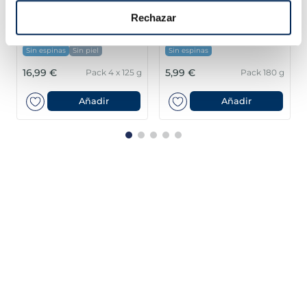
Rechazar
Lloms de salmó noruec
Filets de llobarro
Premium
Premium
Sin espinas
Sin piel
Sin espinas
16,99 €
5,99 €
Pack 4 x 125 g
Pack 180 g
Añadir
Añadir