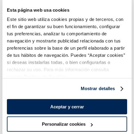
Multipack 5u
Multipack 5u
11,99 €
11,99 €
450 g
450 g
Esta página web usa cookies
Añadir
Añadir
Este sitio web utiliza cookies propias y de terceros, con
el fin de garantizar su buen funcionamiento, configurar
tus preferencias, analizar tu comportamiento de
navegación y mostrarte publicidad relacionada con tus
preferencias sobre la base de un perfil elaborado a partir
de tus hábitos de navegación. Puedes “Aceptar cookies”
si deseas instalarlas todas, o bien configurarlas o
rechazar su uso. Para más información consulta
Combina-ho i fes un menú de 10!
nuestra
Política de Cookies.
Mostrar detalles
Aceptar y cerrar
Personalizar cookies