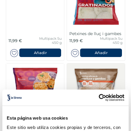
6
.
gelats sirena
7
.
menus
8
.
calamar sirena
Petxines de lluç i gambes
Multipack 5u
Multipack 5u
11,99 €
11,99 €
450 g
450 g
9
.
salmó premium
Añadir
Añadir
10
.
helados polos
Esta página web usa cookies
Petxines de carn de vieira,
Petxina de lluç i gambes
Este sitio web utiliza cookies propias y de terceros, con