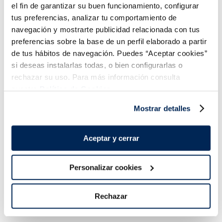
musclo i gambes
el fin de garantizar su buen funcionamiento, configurar
Multipack 5u
11,99 €
2,99 €
Unitat 90 g
450 g
tus preferencias, analizar tu comportamiento de
navegación y mostrarte publicidad relacionada con tus
Añadir
Añadir
preferencias sobre la base de un perfil elaborado a partir
de tus hábitos de navegación. Puedes “Aceptar cookies”
si deseas instalarlas todas, o bien configurarlas o
rechazar su uso. Para más información consulta
nuestra
Política de Cookies.
Mostrar detalles
Aceptar y cerrar
Petxina de carn de vieira
Personalizar cookies
2,99 €
Unitat 90 g
Añadir
Rechazar
Error:
Request failed with status code 429