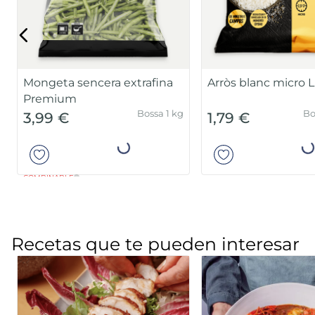
Sin gluten
Sin lactosa
Vega
Bossa 850 g
2,79 €
2,99 €
Añadir
Añad
Recetas que te pueden interesar