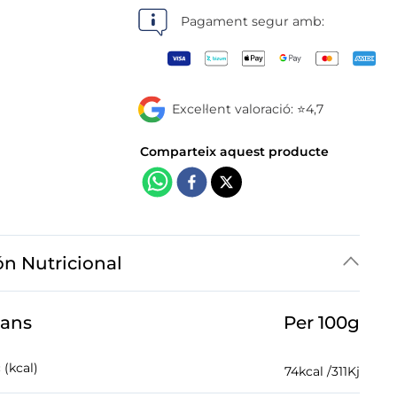
botigues
Pagament segur amb:
Excel·lent valoració: ⭐4,7
ón Nutricional
jans
Per 100g
 (kcal)
74
kcal /
311
Kj