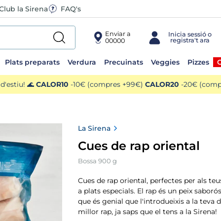
Club la Sirena
FAQ's
Enviar a
00000
Plats preparats
Verdura
Precuinats
Veggies
Pizzes
O
'estiu! 🌊
CALOR10
-10€ (compres +99€)
CALOR20
-20€ (compr
La Sirena
Cues de rap oriental
Bossa 900 g
Cues de rap oriental, perfectes per als teu
a plats especials. El rap és un peix saborós 
que és genial que l'introdueixis a la teva di
millor rap, ja saps que el tens a la Sirena!