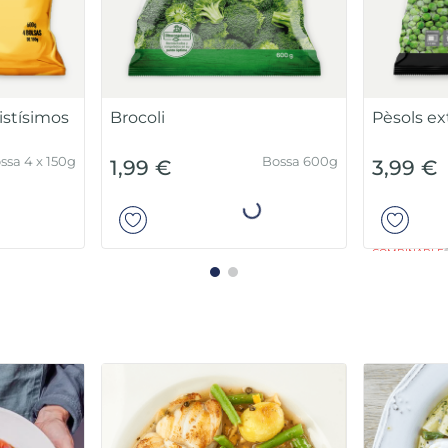
no
Sin gluten
Si
Bossa 400g
Bossa 1kg
2,10 €
3,99 €
ir
Añadir