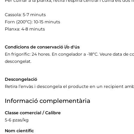
Per cuinar a la planxa, retira l’espina central i cuina els dos f
Cassola: 5-7 minuts
Forn (200ºC): 10-15 minuts
Planxa: 4-8 minuts
Condicions de conservació i/o d'ús
En frigorífic: 24 hores. En congelador a -18ºC. Veure data de
descongelat.
Descongelació
Retira l’envàs i descongela el producte en un recipient amb 
Informació complementària
Classe comercial / Calibre
5-6 pzas/kg
Nom científic