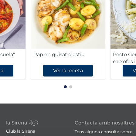
rsuela"
Rap en guisat d'estiu
Pesto Gen
carxofes 
ta
Ver la receta
V
la Sirena
Contacta amb nosaltres
Club la Sirena
Tens alguna consulta sobre