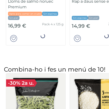
Lloms de salmó no
Premium
Apto para comer en crudo
S
Sin piel
Segunda Piel 500
P
16,99 €
24,99 €
g.
Añadir
Añad
Combina-ho i fes un menú de 10!
Arròs tres delícies Basic
Saltat d'espinacs 
panses i pinyons