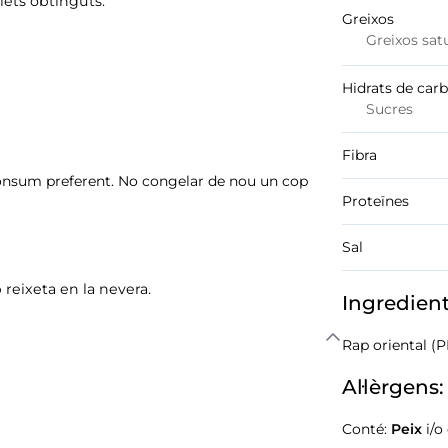
ilets obtinguts.
Greixos
Greixos sat
Hidrats de car
Sucres
Fibra
 consum preferent. No congelar de nou un cop
Proteïnes
Sal
reixeta en la nevera.
Ingredien
Rap oriental (P
Al·lèrgens:
Conté:
Peix
i/o