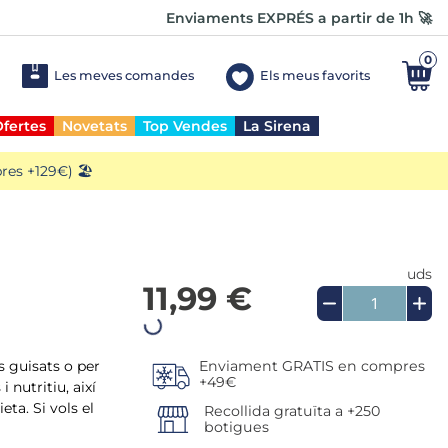
Enviaments EXPRÉS a partir de 1h 🚀
0
Les meves comandes
Els meus favorits
fertes
Novetats
Top Vendes
La Sirena
es +129€) 🏖️
uds
11,99 €
s guisats o per
i nutritiu, així
Enviament GRATIS en compres
+49€
eta. Si vols el
Recollida gratuïta a +250