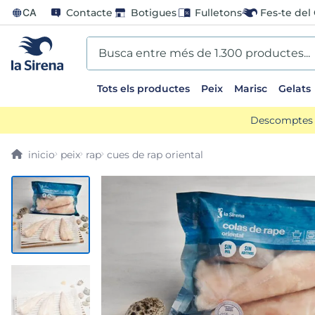
CA
Contacte
Botigues
Fulletons
Fes-te del 
Busca entre més de 1.300 productes...
Tots els productes
Peix
Marisc
Gelats
EARCHES
Descomptes d
lones
peix
rap
cues de rap oriental
entos
go
mame
ladilla
ts sirena