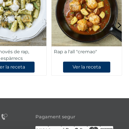
ovés de rap,
Rap a l'all "cremao"
i espàrrecs
er la receta
Ver la receta
Pagament segur