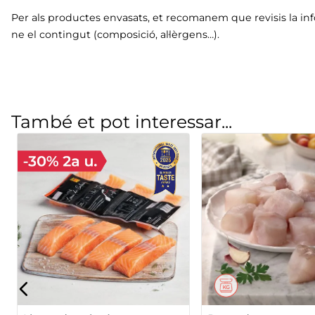
Per als productes envasats, et recomanem que revisis la in
ne el contingut (composició, al·lèrgens…).
També et pot interessar...
Cua de rap blanc