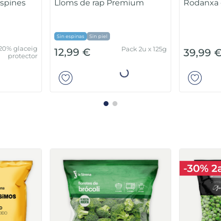
ruec
Rap a daus sense espines
in espinas
Sin espinas
Sin piel
Sin espinas
S
20% glaceig
ack 4 x 125 g
12,99 €
14,99 €
protector
ir
Añadir
amb
Espinacs en porcions Basic
Saltat d'
bacó