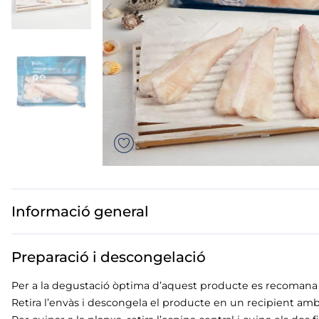
us
mar sirena
mó premium
ados polos
Informació general
Preparació i descongelació
Per a la degustació òptima d’aquest producte es recomana la
Retira l’envàs i descongela el producte en un recipient amb 