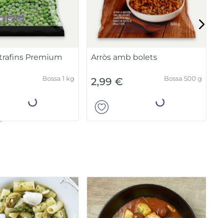
Mongeta sencera extrafina
n lactosa
Premium
Unitat 450 g
Bossa 1 kg
3,99 €
Añadir
Añadir
COMBINABLE