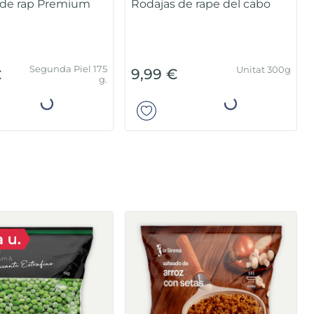
in piel
Segunda Piel 175
Pack 2u x 125g
39,99 €
g.
Añadir
Añadir
espinacs, gambes i