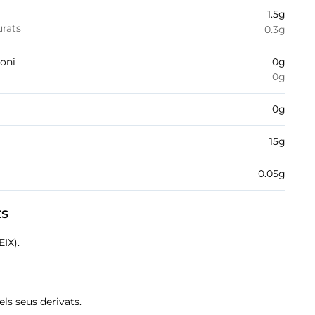
1.5
g
urats
0.3
g
boni
0
g
0
g
0
g
15
g
0.05
g
ts
EIX).
 els seus derivats.