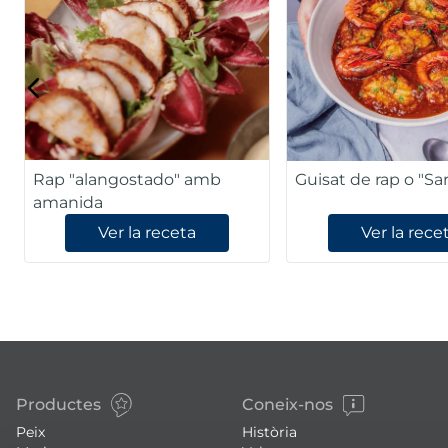
Rap "alangostado" amb
Guisat de rap o "Sa
amanida
Ver la receta
Ver la rece
Productes
Coneix-nos
Peix
Història