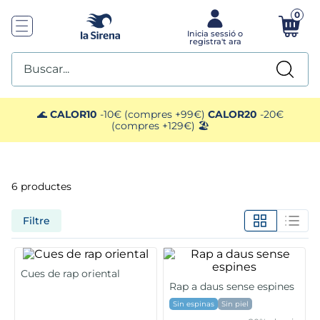
0
Buscar...
TOP SEARCHES
🌊
CALOR10
-10€ (compres +99€)
CALOR20
-20€
(compres +129€) 🏖️
1
.
helados sirena
2
.
gambas
6
productes
3
.
patatas
Filtre
4
.
gamba
Cues de rap oriental
5
.
verduras
Rap a daus sense espines
Sin espinas
Sin piel