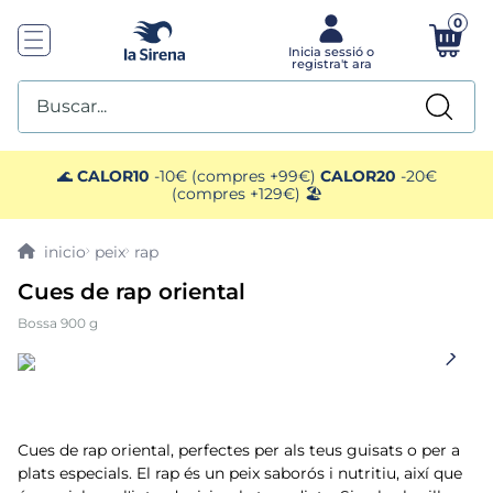
0
Buscar...
TOP SEARCHES
🌊
CALOR10
-10€ (compres +99€)
CALOR20
-20€
(compres +129€) 🏖️
1
.
mejillones
peix
rap
2
.
pimientos
Cues de rap oriental
Bossa 900 g
3
.
mango
4
.
edamame
5
.
ensaladilla
Cues de rap oriental, perfectes per als teus guisats o per a
plats especials. El rap és un peix saborós i nutritiu, així que