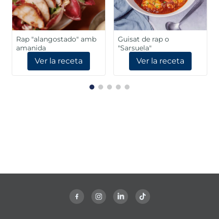
Rap "alangostado" amb
Guisat de rap o
amanida
"Sarsuela"
Ver la receta
Ver la receta