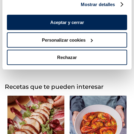
Mostrar detalles
Brocoli
Pèsols extrafins
Aceptar y cerrar
Premium
1,99 €
3,99 €
Bossa 600g
Bossa 1 kg
Personalizar cookies
Añadir
Añadir
COMBINABLE
Rechazar
Recetas que te pueden interesar