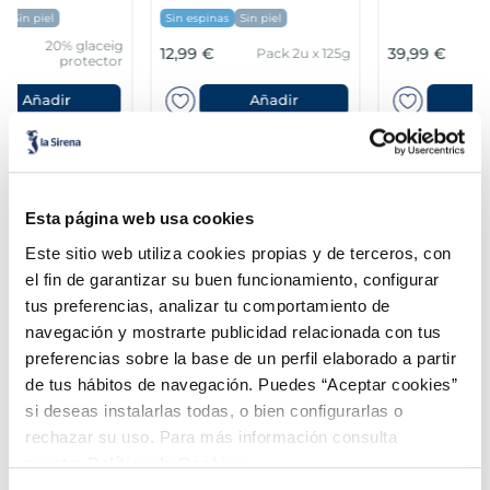
Sin espinas
Sin piel
Segunda Piel
12,99 €
39,99 €
Pack 2u x 125g
175 g.
Añadir
Añadir
Esta página web usa cookies
Este sitio web utiliza cookies propias y de terceros, con
el fin de garantizar su buen funcionamiento, configurar
Combina-ho i fes un menú de 10!
tus preferencias, analizar tu comportamiento de
navegación y mostrarte publicidad relacionada con tus
preferencias sobre la base de un perfil elaborado a partir
de tus hábitos de navegación. Puedes “Aceptar cookies”
si deseas instalarlas todas, o bien configurarlas o
rechazar su uso. Para más información consulta
nuestra
Política de Cookies.