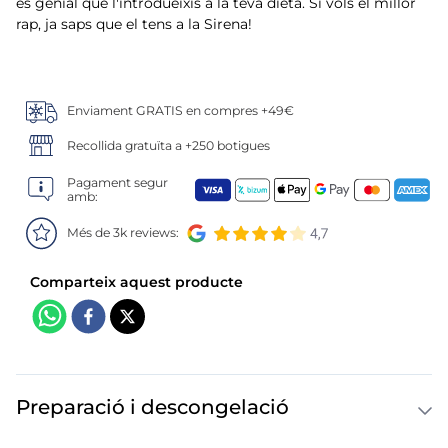
6
.
gelats sirena
és genial que l'introdueixis a la teva dieta. Si vols el millor
rap, ja saps que el tens a la Sirena!
7
.
menus
8
.
calamar sirena
Enviament GRATIS en compres +49€
Recollida gratuïta a +250 botigues
9
.
salmó premium
Pagament segur
10
.
helados polos
amb:
Més de 3k reviews:
Preparació i descongelació