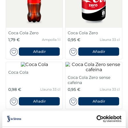
6
.
pan bao
7
.
menus
8
.
helados polos
Coca Cola Zero
Coca Cola Zero
1,79 €
0,95 €
Ampolla 1 l
Llauna 33 cl
9
.
calamar sirena
Añadir
Añadir
10
.
salmó premium
Coca Cola
Coca Cola Zero sense
cafeïna
0,98 €
0,95 €
Llauna 33 cl
Llauna 33 cl
Añadir
Añadir