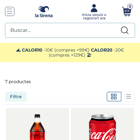
0
Buscar...
TOP SEARCHES
🌊
CALOR10
-10€ (compres +99€)
CALOR20
-20€
(compres +129€) 🏖️
1
.
plato preparado
2
.
ensaladilla
7
productes
3
.
gelats sirena
Filtre
4
.
vegan
5
.
preparado paella