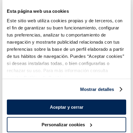
Esta página web usa cookies
Este sitio web utiliza cookies propias y de terceros, con
el fin de garantizar su buen funcionamiento, configurar
tus preferencias, analizar tu comportamiento de
navegación y mostrarte publicidad relacionada con tus
Coca Cola
Coca cola zero zero
preferencias sobre la base de un perfil elaborado a partir
2,19 €
1,79 €
Ampolla 2 L
Ampolla 1 l
de tus hábitos de navegación. Puedes “Aceptar cookies”
si deseas instalarlas todas, o bien configurarlas o
Añadir
Añadir
rechazar su uso. Para más información consulta
nuestra
Política de Cookies.
Mostrar detalles
Aceptar y cerrar
Personalizar cookies