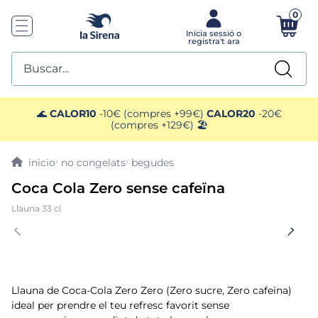
0
Buscar...
TOP SEARCHES
🌊
CALOR10
-10€ (compres +99€)
CALOR20
-20€
(compres +129€) 🏖️
1
.
mariscos
no congelats
begudes
2
.
mango
Coca Cola Zero sense cafeïna
Llauna 33 cl
3
.
menus
4
.
gelats sirena
5
.
calamar sirena
Llauna de Coca-Cola Zero Zero (Zero sucre, Zero cafeïna)
ideal per prendre el teu refresc favorit sense