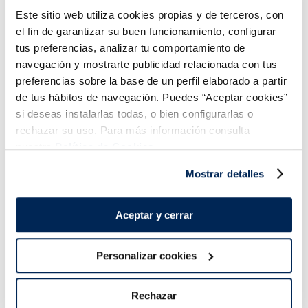
Este sitio web utiliza cookies propias y de terceros, con
el fin de garantizar su buen funcionamiento, configurar
tus preferencias, analizar tu comportamiento de
navegación y mostrarte publicidad relacionada con tus
preferencias sobre la base de un perfil elaborado a partir
de tus hábitos de navegación. Puedes “Aceptar cookies”
Combina-ho i fes un menú de 10!
si deseas instalarlas todas, o bien configurarlas o
rechazar su uso. Para más información consulta
nuestra
Política de Cookies.
Mostrar detalles
Aceptar y cerrar
Personalizar cookies
Lloms de salmó noruec
Filets de salmó
Premium
Premium
Rechazar
Sin espinas
Sin piel
Sin espinas
Sin piel