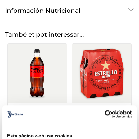
Información Nutricional
També et pot interessar...
Coca Cola
Cervesa Voll Da
strella Damm
1,79 €
1,02 €
Pack 6 u
Ampolla 1 l
L
Añadir
Añadir
Aña
Esta página web usa cookies