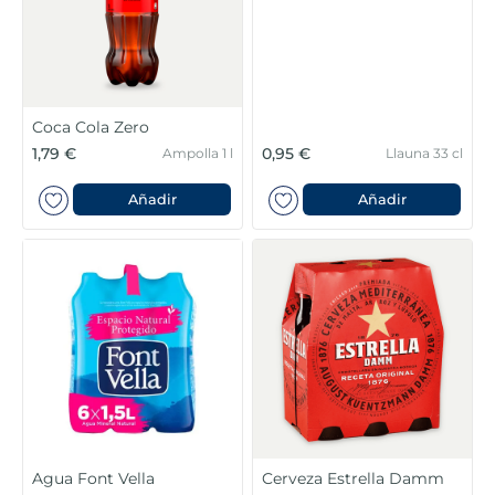
6
.
croquetas
7
.
canelones
8
.
listísimos
Coca Cola Zero
1,79 €
0,95 €
Ampolla 1 l
Llauna 33 cl
9
.
gambon
Añadir
Añadir
10
.
pollo
Agua Font Vella
Cerveza Estrella Damm