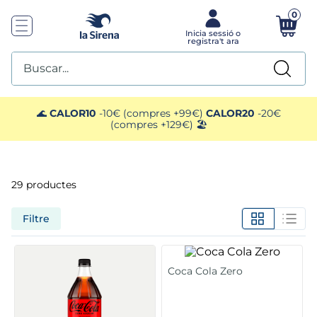
0
Buscar...
TOP SEARCHES
🌊
CALOR10
-10€ (compres +99€)
CALOR20
-20€
(compres +129€) 🏖️
1
.
helados sirena
2
.
gambas
29
productes
3
.
patatas
Filtre
4
.
gamba
Coca Cola Zero
5
.
verduras