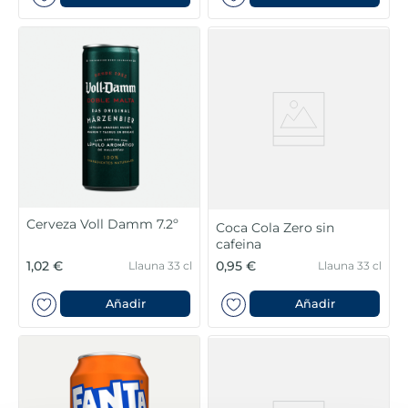
Cerveza Voll Damm 7.2º
Coca Cola Zero sin
cafeina
1,02 €
0,95 €
Llauna 33 cl
Llauna 33 cl
Añadir
Añadir