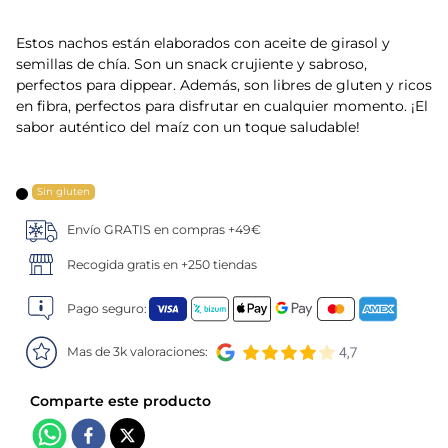
5
.
verduras
Estos nachos están elaborados con aceite de girasol y
semillas de chía. Son un snack crujiente y sabroso,
6
.
croquetas
perfectos para dippear. Además, son libres de gluten y ricos
en fibra, perfectos para disfrutar en cualquier momento. ¡El
sabor auténtico del maíz con un toque saludable!
7
.
canelones
8
.
gambon
Sin gluten
9
.
sushi
Envío GRATIS en compras +49€
Recogida gratis en +250 tiendas
10
.
listísimos
Pago seguro:
Mas de 3k valoraciones: