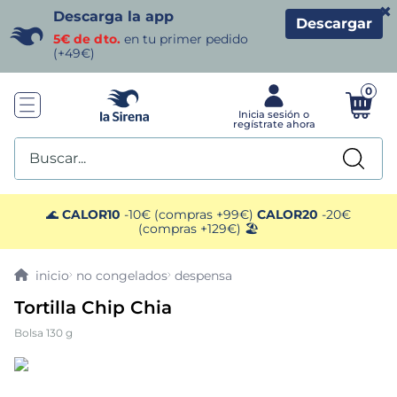
×
Descarga la app
Descargar
5€ de dto.
en tu primer pedido
(+49€)
0
Buscar...
TÉRMINOS MÁS BUSCADOS
🌊
CALOR10
-10€ (compras +99€)
CALOR20
-20€
(compras +129€) 🏖️
1
.
helados sirena
no congelados
despensa
2
.
gambas
Tortilla Chip Chia
Bolsa 130 g
3
.
patatas
4
.
gamba