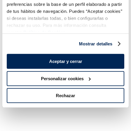
preferencias sobre la base de un perfil elaborado a partir
de tus hábitos de navegación. Puedes “Aceptar cookies”
si deseas instalarlas todas, o bien configurarlas o
rechazar su uso. Para más información consulta
nuestra
Política de Cookies.
Mostrar detalles
Gamba pelada mediana
Bogavante
Aceptar y cerrar
Unidad 350-
6,99 €
12,99 €
Bolsa 360g
450g - 10%
Personalizar cookies
glaseo
protector
Añadir
Añadir
Rechazar