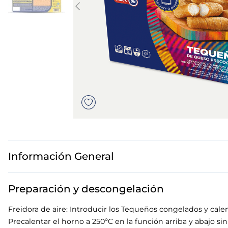
7
.
canelones
8
.
gambon
9
.
listísimos
10
.
pollo
Información General
Preparación y descongelación
Freidora de aire: Introducir los Tequeños congelados y cale
Precalentar el horno a 250ºC en la función arriba y abajo si