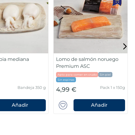
mpia mediana
Lomo de salmón noruego
Premium ASC
Apto para comer en crudo
Sin piel
Sin espinas
Bandeja 350 g
Pack 1 x 150g
4,99 €
Añadir
Añadir