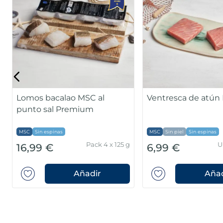
Lomos bacalao MSC al
Ventresca de atún
punto sal Premium
MSC
Sin espinas
MSC
Sin piel
Sin espinas
Pack 4 x 125 g
U
16,99 €
6,99 €
Añadir
Añad