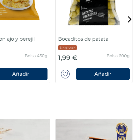
n ajo y perejil
Bocaditos de patata
Sin gluten
Bolsa 450g
Bolsa 600g
1,99 €
Añadir
Añadir