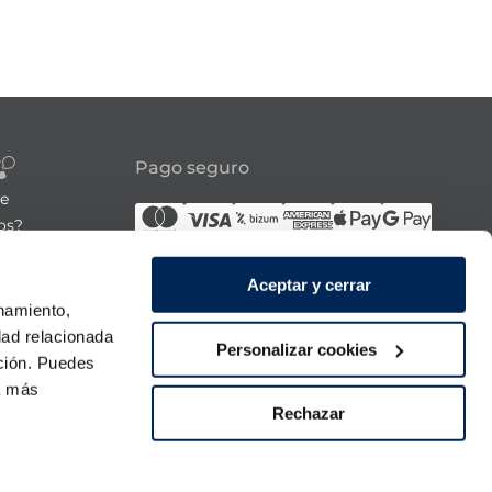
Pago seguro
re
os?
Síguenos
Aceptar y cerrar
onamiento,
21:00h
dad relacionada
Personalizar cookies
ación. Puedes
 domingo
ra más
Rechazar