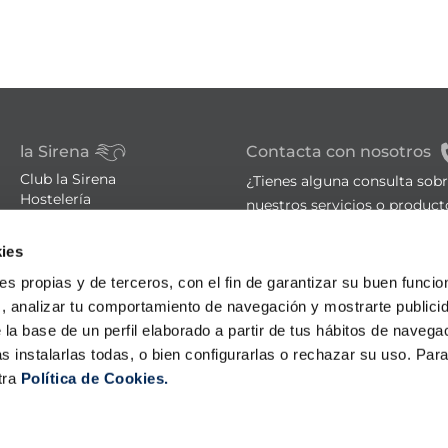
la Sirena
Contacta con nosotros
Club la Sirena
¿Tienes alguna consulta sob
Hostelería
nuestros servicios o product
Familia numerosa
Tiendas
sac@lasirena.es
ies
Trucos de cocina
900 21 06 21
Recetas
ies propias y de terceros, con el fin de garantizar su buen funci
Promociones - Bases legales
De lunes a sábado de 9:00 a 
s, analizar tu comportamiento de navegación y mostrarte publici
Aviso legal
 la base de un perfil elaborado a partir de tus hábitos de naveg
Política de privacidad
Algunas tiendas abiertas el
s instalarlas todas, o bien configurarlas o rechazar su uso. Pa
Condiciones de compra
Política de cookies
tra
Política de Cookies.
Política LLMS