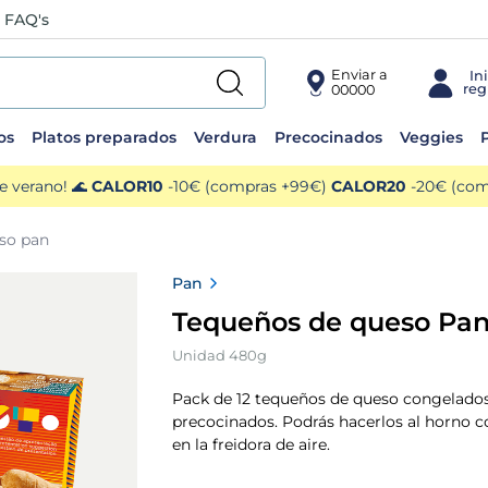
FAQ's
Enviar a
00000
os
Platos preparados
Verdura
Precocinados
Veggies
P
e verano! 🌊
CALOR10
-10€ (compras +99€)
CALOR20
-20€ (comp
so pan
Pan
Tequeños de queso Pa
Unidad 480g
Pack de 12 tequeños de queso congelado
precocinados. Podrás hacerlos al horno 
en la freidora de aire.