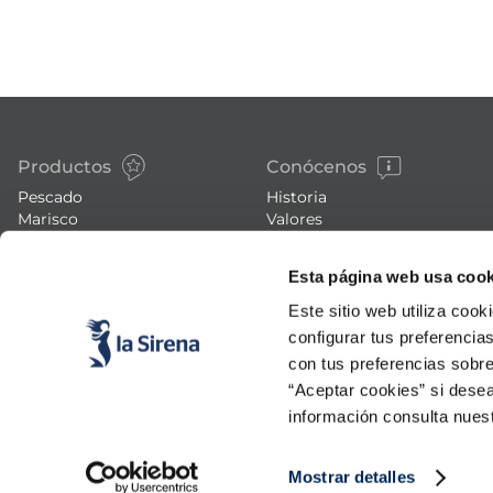
Productos
Conócenos
Pescado
Historia
Marisco
Valores
Verdura
Noticias
Platos preparados
Trabaja con nosotros
Esta página web usa cook
Carne
Blog
Helados y postres
Eventos
Este sitio web utiliza cook
FAQs (preguntas frecuentes)
configurar tus preferencia
con tus preferencias sobre
“Aceptar cookies” si desea
información consulta nues
Mostrar detalles