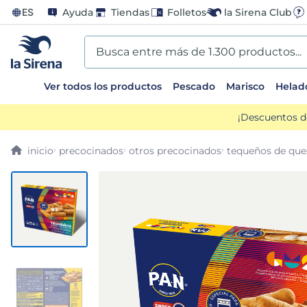
ES
Ayuda
Tiendas
Folletos
la Sirena Club
Busca entre más de 1.300 productos...
Ver todos los productos
Pescado
Marisco
Helad
TÉRMINOS MÁS BUSCADOS
¡Descuentos d
1
.
helados sirena
precocinados
otros precocinados
tequeños de que
2
.
gambas
3
.
patatas
4
.
gamba
5
.
verduras
6
.
croquetas