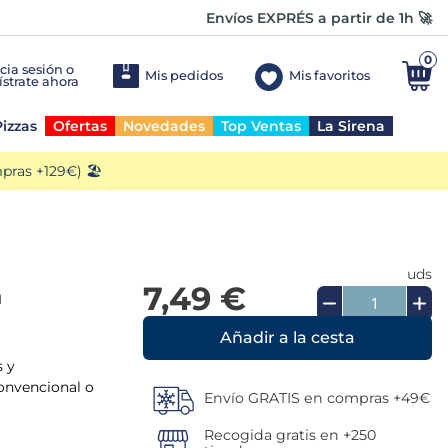
Envíos EXPRÉS a partir de 1h 🚀
0
Mis pedidos
Mis favoritos
izzas
Ofertas
Novedades
Top Ventas
La Sirena
ras +129€) 🏖️
uds
7,49 €
n
Añadir a la cesta
s y
convencional o
Envío GRATIS en compras +49€
Recogida gratis en +250