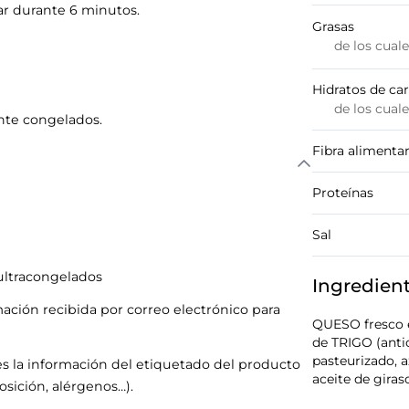
ear durante 6 minutos.
Grasas
de los cual
Hidratos de ca
de los cual
nte congelados.
Fibra alimentar
Proteínas
Sal
ultracongelados
Ingredien
mación recibida por correo electrónico para
QUESO fresco e
de TRIGO (anti
pasteurizado, a
s la información del etiquetado del producto
aceite de giraso
sición, alérgenos…).