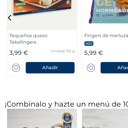
Tequeños queso
Fingers de merluz
Tekefingers
MSC
Unidad 192 g
3,99 €
5,99 €
Añadir
Añad
¡Combínalo y hazte un menú de 1