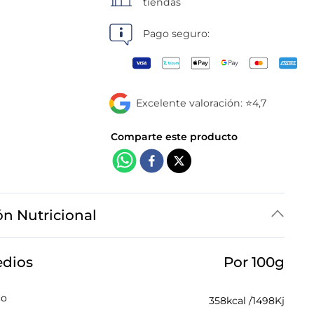
tiendas
Pago seguro:
Excelente valoración: ⭐4,7
ón Nutricional
edios
Por 100g
co
358
kcal /
1498
Kj