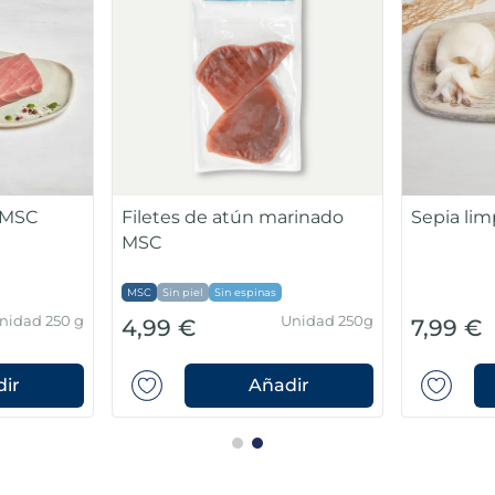
 MSC
Filetes de atún marinado
Sepia li
MSC
MSC
Sin piel
Sin espinas
nidad 250 g
Unidad 250g
4,99 €
7,99 €
ir
Añadir