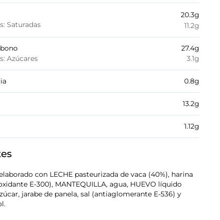
20.3
g
es: Saturadas
11.2
g
rbono
27.4
g
es: Azúcares
3.1
g
ia
0.8
g
13.2
g
1.12
g
tes
laborado con LECHE pasteurizada de vaca (40%), harina
oxidante E-300), MANTEQUILLA, agua, HUEVO líquido
zúcar, jarabe de panela, sal (antiaglomerante E-536) y
l.