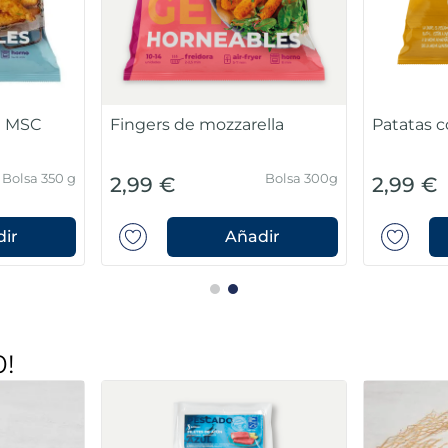
a MSC
Fingers de mozzarella
Patatas co
Bolsa 350 g
Bolsa 300g
2,99 €
2,99 €
ir
Añadir
0!