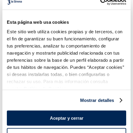
Tarrina Ben&Jerry's
Helado Ben&Jerry's
Sundae cookie
Duopack Cookie dough
Esta página web usa cookies
6,99 €
3,99 €
Unidad 427 ml
Pack 2x100ml
Este sitio web utiliza cookies propias y de terceros, con
el fin de garantizar su buen funcionamiento, configurar
Añadir
Añadir
tus preferencias, analizar tu comportamiento de
navegación y mostrarte publicidad relacionada con tus
preferencias sobre la base de un perfil elaborado a partir
de tus hábitos de navegación. Puedes “Aceptar cookies”
si deseas instalarlas todas, o bien configurarlas o
rechazar su uso. Para más información consulta
nuestra
Política de Cookies.
¡Combínalo y hazte un menú de 10!
Mostrar detalles
Aceptar y cerrar