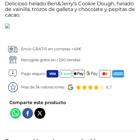
Delicioso helado Ben&Jerry's Cookie Dough, helado
de vainilla, trozos de galleta y chocolate y pepitas de
5
.
verduras
cacao.
6
.
croquetas
7
.
canelones
Envío GRATIS en compras +49€
8
.
gambon
Recogida gratis en +250 tiendas
9
.
listísimos
Pago seguro:
10
.
pollo
Mas de 3k valoraciones: