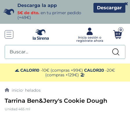
×
Descarga la app
Descargar
5€ de dto.
en tu primer pedido
(+49€)
0
Buscar...
TÉRMINOS MÁS BUSCADOS
🌊
CALOR10
-10€ (compras +99€)
CALOR20
-20€
(compras +129€) 🏖️
1
.
helados sirena
helados
2
.
gambas
Tarrina Ben&Jerry's Cookie Dough
Unidad 465 ml
3
.
patatas
4
.
gamba