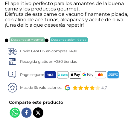
El aperitivo perfecto para los amantes de la buena
carne y los productos gourmet.
5
.
verduras
Disfruta de esta carne de vacuno finamente picada,
con aliño de aceitunas, alcaparras y aceite de oliva.
6
.
croquetas
¡Una delicia que desearás repetir!
7
.
canelones
Descongelar y comer
Descongelación rápida
Envío GRATIS en compras +49€
8
.
gambon
Recogida gratis en +250 tiendas
9
.
sushi
Pago seguro:
10
.
listísimos
Mas de 3k valoraciones: