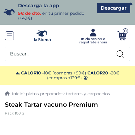
×
Descarga la app
Descargar
5€ de dto.
en tu primer pedido
(+49€)
0
Buscar...
TÉRMINOS MÁS BUSCADOS
🌊
CALOR10
-10€ (compras +99€)
CALOR20
-20€
(compras +129€) 🏖️
1
.
helados sirena
platos preparados
tartares y carpaccios
2
.
gambas
Steak Tartar vacuno Premium
Pack 100 g
3
.
patatas
4
.
gamba