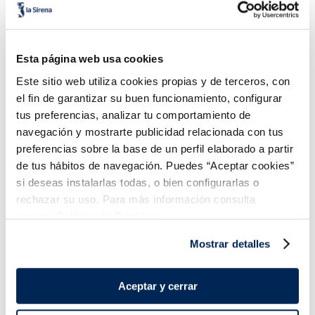
Tartar atún estilo
Carpaccio de pulpo
asiático Premium
Premium
Esta página web usa cookies
5,99 €
4,79 €
Unidad 100g
Pack 50 g
Este sitio web utiliza cookies propias y de terceros, con
el fin de garantizar su buen funcionamiento, configurar
Añadir
Añadir
tus preferencias, analizar tu comportamiento de
navegación y mostrarte publicidad relacionada con tus
preferencias sobre la base de un perfil elaborado a partir
de tus hábitos de navegación. Puedes “Aceptar cookies”
si deseas instalarlas todas, o bien configurarlas o
rechazar su uso. Para más información consulta
nuestra
Política de Cookies.
¡Combínalo y hazte un menú de 10!
Mostrar detalles
Aceptar y cerrar