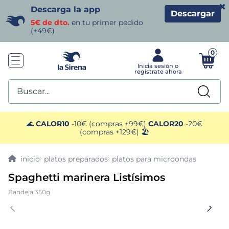
×
Descarga la app
Descargar
5€ de dto.
en tu primer pedido
(+49€)
0
Buscar...
TÉRMINOS MÁS BUSCADOS
🌊
CALOR10
-10€ (compras +99€)
CALOR20
-20€
(compras +129€) 🏖️
1
.
helados sirena
platos preparados
platos para microondas
2
.
gambas
Spaghetti marinera Listísimos
Bandeja 350g
3
.
patatas
4
.
gamba