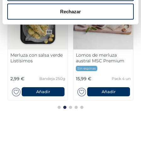
Rechazar
Merluza con salsa verde
Lomos de merluza
Listísimos
austral MSC Premium
Sin espinas
2,99 €
15,99 €
Bandeja 250g
Pack 4 un
Añadir
Añadir