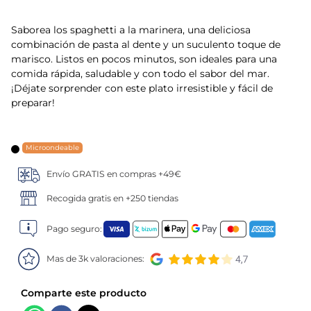
5
.
verduras
Saborea los spaghetti a la marinera, una deliciosa
combinación de pasta al dente y un suculento toque de
6
.
croquetas
marisco. Listos en pocos minutos, son ideales para una
comida rápida, saludable y con todo el sabor del mar.
¡Déjate sorprender con este plato irresistible y fácil de
7
.
canelones
preparar!
8
.
gambon
Microondeable
9
.
listísimos
Envío GRATIS en compras +49€
10
.
pollo
Recogida gratis en +250 tiendas
Pago seguro:
Mas de 3k valoraciones: