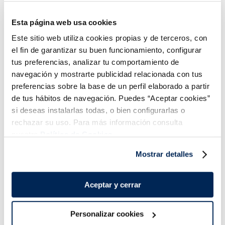
Esta página web usa cookies
Este sitio web utiliza cookies propias y de terceros, con
el fin de garantizar su buen funcionamiento, configurar
Tallarines Carbonara
Spaghetti boloñesa
tus preferencias, analizar tu comportamiento de
navegación y mostrarte publicidad relacionada con tus
2,99 €
2,99 €
Bandeja 350g
Bandeja 350g
preferencias sobre la base de un perfil elaborado a partir
de tus hábitos de navegación. Puedes “Aceptar cookies”
Añadir
Añadir
si deseas instalarlas todas, o bien configurarlas o
rechazar su uso. Para más información consulta
nuestra
Política de Cookies.
Mostrar detalles
Aceptar y cerrar
¡Combínalo y hazte un menú de 10!
Personalizar cookies