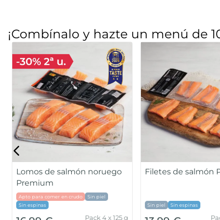
¡Combínalo y hazte un menú de 1
Lomos de salmón noruego
Filetes de salmón
Premium
Apto para comer en crudo
Sin piel
Sin espinas
Sin piel
Sin espinas