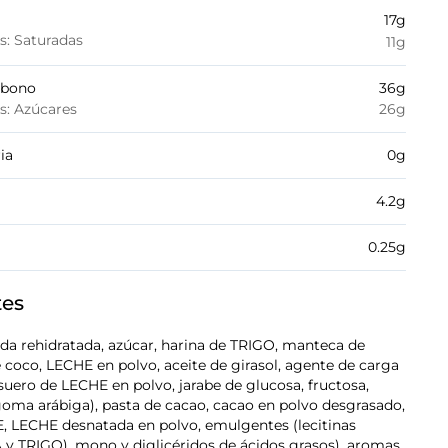
17
g
es: Saturadas
11
g
rbono
36
g
es: Azúcares
26
g
ia
0
g
4.2
g
0.25
g
tes
a rehidratada, azúcar, harina de TRIGO, manteca de
 coco, LECHE en polvo, aceite de girasol, agente de carga
 suero de LECHE en polvo, jarabe de glucosa, fructosa,
oma arábiga), pasta de cacao, cacao en polvo desgrasado,
, LECHE desnatada en polvo, emulgentes (lecitinas