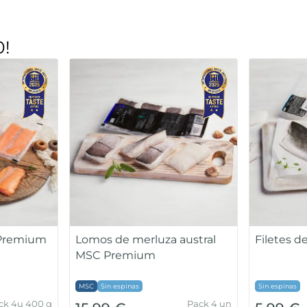
0!
 Premium
Lomos de merluza austral
Filetes 
MSC Premium
MSC
Sin espinas
Sin espinas