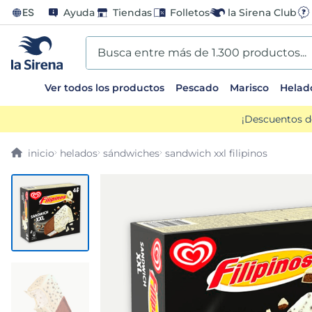
ES
Ayuda
Tiendas
Folletos
la Sirena Club
Busca entre más de 1.300 productos...
Ver todos los productos
Pescado
Marisco
Helad
TÉRMINOS MÁS BUSCADOS
¡Descuentos d
1
.
helados sirena
helados
sándwiches
sandwich xxl filipinos
2
.
patatas
3
.
gamba
4
.
croquetas
5
.
verduras
6
.
canelones