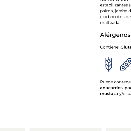
(contiene SOJA
estabilizantes
palma, jarabe d
(carbonatos de
malteada.
Alérgenos
Contiene:
Glut
Puede contener
anacardos
,
pa
mostaza
y/o s