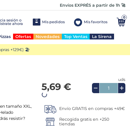
Envíos EXPRÉS a partir de 1h 🚀
0
Mis pedidos
Mis favoritos
izzas
Ofertas
Novedades
Top Ventas
La Sirena
ras +129€) 🏖️
uds
5,69 €
Añadir a la cesta
s en tamaño XXL,
 Helado
Envío GRATIS en compras +49€
drás resistir?
Recogida gratis en +250