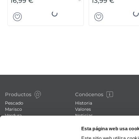
Pack 4 x 125 g
Pa
16,99 €
13,99 €
Añadir
Añad
Productos
Conócenos
Pescado
Historia
Marisco
Valores
Verdura
Noticias
Platos preparados
Trabaja con nosotros
Esta página web usa cook
Carne
Blog
Helados y postres
Eventos
Este sitio web utiliza cook