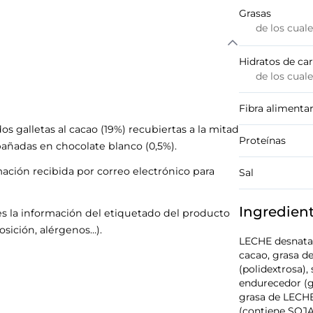
Grasas
de los cual
Hidratos de ca
de los cual
Fibra alimentar
os galletas al cacao (19%) recubiertas a la mitad
Proteínas
 bañadas en chocolate blanco (0,5%).
mación recibida por correo electrónico para
Sal
Ingredien
s la información del etiquetado del producto
sición, alérgenos…).
LECHE desnatad
cacao, grasa de
(polidextrosa),
endurecedor (g
grasa de LECHE