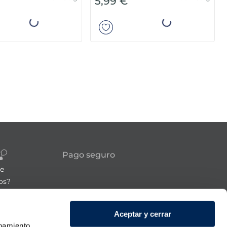
Pack 180 g
Pack 180 g
5,99 €
Añadir
Añadir
Pago seguro
re
os?
Síguenos
Aceptar y cerrar
onamiento,