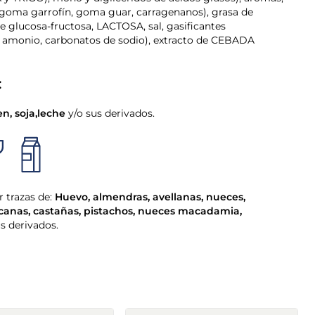
 y TRIGO), mono y diglicéridos de ácidos grasos), aromas,
 (goma garrofín, goma guar, carragenanos), grasa de
e glucosa-fructosa, LACTOSA, sal, gasificantes
 amonio, carbonatos de sodio), extracto de CEBADA
:
en
,
soja
,
leche
y/o sus derivados.
 trazas de:
Huevo
,
almendras
,
avellanas
,
nueces
,
canas
,
castañas
,
pistachos
,
nueces macadamia
,
us derivados.