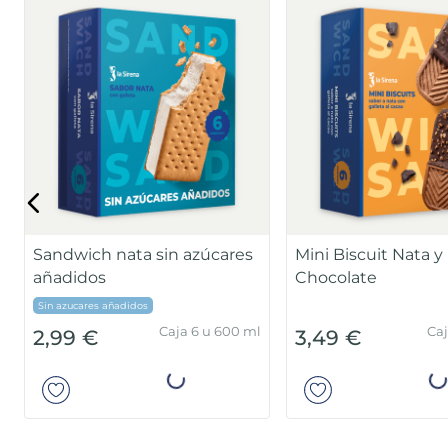
Sandwich nata sin azúcares
Mini Biscuit Nata y
añadidos
Chocolate
Sin azucares añadidos
Caja 6 u 600 ml
Caj
2,99 €
3,49 €
Añadir
Añad