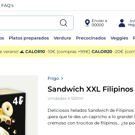
FAQ's
Enviar a
00000
os
Platos preparados
Verdura
Precocinados
Veggies
P
e verano! 🌊
CALOR10
-10€ (compras +99€)
CALOR20
-20€ (comp
Frigo
Sandwich XXL Filipinos
Unidades 4 520ml
Deliciosos helados Sandwich de Filipino
¡para que te des un capricho a lo grande!
cremoso con trocitos de filipinos... ¿te po