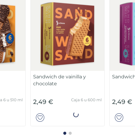
Sandwich de vainilla y
Sandwich
chocolate
a 6 u 510 ml
Caja 6 u 600 ml
2,49 €
2,49 €
ir
Añadir