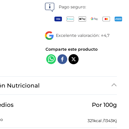
tiendas
Pago seguro:
Excelente valoración: ⭐4,7
ón Nutricional
edios
Por 100g
co
321
kcal /
1343
Kj