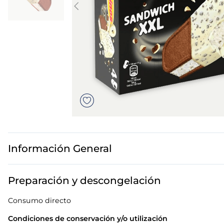
7
.
gambon
8
.
sushi
9
.
listísimos
10
.
tarta
Información General
Preparación y descongelación
Consumo directo
Condiciones de conservación y/o utilización