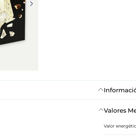
Informaci
Valores M
Valor energéti