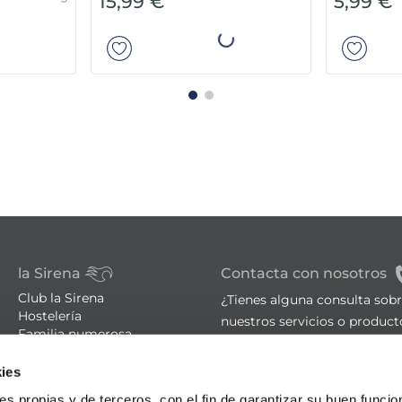
ck 4u 400 g
Pack 4 un
15,99 €
5,99 €
ir
Añadir
la Sirena
Contacta con nosotros
Club la Sirena
¿Tienes alguna consulta sob
Hostelería
nuestros servicios o product
Familia numerosa
Tiendas
sac@lasirena.es
ies
Trucos de cocina
900 21 06 21
Recetas
ies propias y de terceros, con el fin de garantizar su buen funci