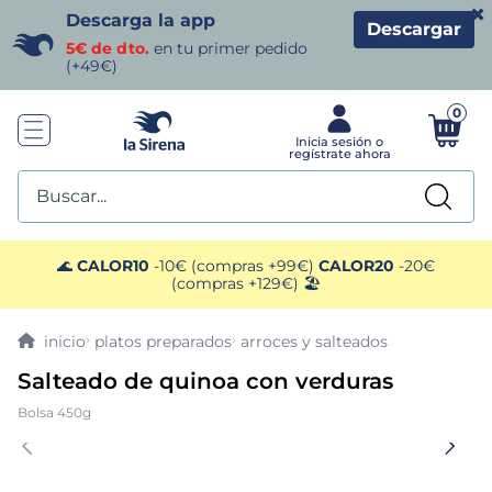
×
Descarga la app
Descargar
5€ de dto.
en tu primer pedido
(+49€)
0
Buscar...
TÉRMINOS MÁS BUSCADOS
🌊
CALOR10
-10€ (compras +99€)
CALOR20
-20€
(compras +129€) 🏖️
1
.
helados sirena
platos preparados
arroces y salteados
2
.
gambas
Salteado de quinoa con verduras
Bolsa 450g
3
.
patatas
4
.
gamba