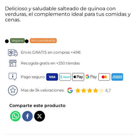
Delicioso y saludable salteado de quinoa con
5
.
verduras
verduras, el complemento ideal para tus comidas y
cenas.
6
.
croquetas
7
.
canelones
Vegano
Microondeable
Envío GRATIS en compras +49€
8
.
listísimos
Recogida gratis en +250 tiendas
9
.
gambon
Pago seguro:
10
.
pollo
Mas de 3k valoraciones: