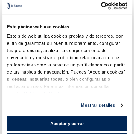
Salteado de espinacas
Salteado tailandés
con pasas y piñones
Sin gluten
Sin lactosa
Esta página web usa cookies
Vegano
Vegano
Este sitio web utiliza cookies propias y de terceros, con
2,99 €
3,99 €
Bolsa 400g
Bolsa 600g
el fin de garantizar su buen funcionamiento, configurar
Añadir
Añadir
tus preferencias, analizar tu comportamiento de
navegación y mostrarte publicidad relacionada con tus
preferencias sobre la base de un perfil elaborado a partir
de tus hábitos de navegación. Puedes “Aceptar cookies”
si deseas instalarlas todas, o bien configurarlas o
rechazar su uso. Para más información consulta
nuestra
Política de Cookies.
¡Combínalo y hazte un menú de 10!
Mostrar detalles
Aceptar y cerrar