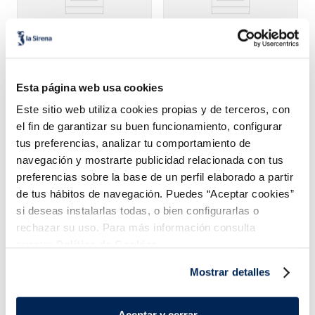
Quiche de puerros
Salteado de patatas,
pimiento y
Esta página web usa cookies
champiñones
Este sitio web utiliza cookies propias y de terceros, con
el fin de garantizar su buen funcionamiento, configurar
3,99 €
2,49 €
Caja 400 g
Bolsa 450 g
tus preferencias, analizar tu comportamiento de
navegación y mostrarte publicidad relacionada con tus
Añadir
Añadir
preferencias sobre la base de un perfil elaborado a partir
de tus hábitos de navegación. Puedes “Aceptar cookies”
si deseas instalarlas todas, o bien configurarlas o
rechazar su uso. Para más información consulta
nuestra
Política de Cookies.
Mostrar detalles
¡Combínalo y hazte un menú de 10!
Aceptar y cerrar