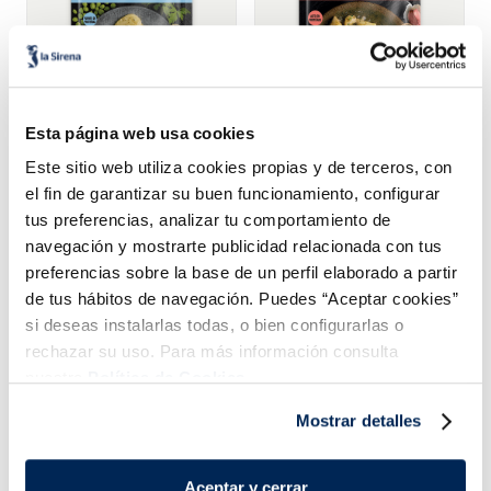
Esta página web usa cookies
Merluza con salsa verde
Pollo al ajillo Listísimos
Este sitio web utiliza cookies propias y de terceros, con
Listísimos
el fin de garantizar su buen funcionamiento, configurar
2,99 €
2,99 €
Bandeja 250g
Bandeja 250g
tus preferencias, analizar tu comportamiento de
navegación y mostrarte publicidad relacionada con tus
Añadir
Añadir
preferencias sobre la base de un perfil elaborado a partir
de tus hábitos de navegación. Puedes “Aceptar cookies”
si deseas instalarlas todas, o bien configurarlas o
rechazar su uso. Para más información consulta
nuestra
Política de Cookies.
Mostrar detalles
¡Combínalo y hazte un menú de 10!
Aceptar y cerrar