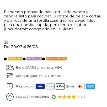
5
.
verduras
Elaborado preparado para tortilla de patata y
cebolla, listo para cocinar. Olvídate de pelar y cortar,
6
.
croquetas
y disfruta de una tortilla casera sin esfuerzo. Ideal
para una comida rápida, pero llena de sabor.
¡Encuéntralo congelado en La Sirena!
7
.
canelones
8
.
gambon
Del 30/07 al 26/08.
9
.
listísimos
Sin gluten
Sin lactosa
Microondeable
10
.
pollo
Envío GRATIS en compras +49€
Recogida gratis en +250 tiendas
Pago seguro:
Mas de 3k valoraciones: