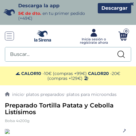
×
Descarga la app
Descargar
5€ de dto.
en tu primer pedido
(+49€)
0
Buscar...
TÉRMINOS MÁS BUSCADOS
🌊
CALOR10
-10€ (compras +99€)
CALOR20
-20€
(compras +129€) 🏖️
1
.
helados sirena
platos preparados
platos para microondas
2
.
gambas
Preparado Tortilla Patata y Cebolla
Listísimos
3
.
patatas
Bolsa 4x200g
4
.
gamba