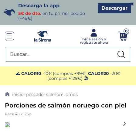
×
Descarga la app
Descargar
5€ de dto.
en tu primer pedido
(+49€)
0
Buscar...
TÉRMINOS MÁS BUSCADOS
🌊
CALOR10
-10€ (compras +99€)
CALOR20
-20€
(compras +129€) 🏖️
1
.
helados sirena
pescado
salmón
lomos
2
.
gambas
Porciones de salmón noruego con piel
Pack 4u x 125g
3
.
patatas
4
.
gamba