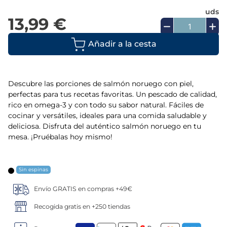
uds
5
.
croquetas
13,99 €
6
.
verduras
Añadir a la cesta
7
.
canelones
Descubre las porciones de salmón noruego con piel,
8
.
listísimos
perfectas para tus recetas favoritas. Un pescado de calidad,
rico en omega-3 y con todo su sabor natural. Fáciles de
cocinar y versátiles, ideales para una comida saludable y
9
.
gambon
deliciosa. Disfruta del auténtico salmón noruego en tu
mesa. ¡Pruébalas hoy mismo!
10
.
pollo
Sin espinas
Envío GRATIS en compras +49€
Recogida gratis en +250 tiendas