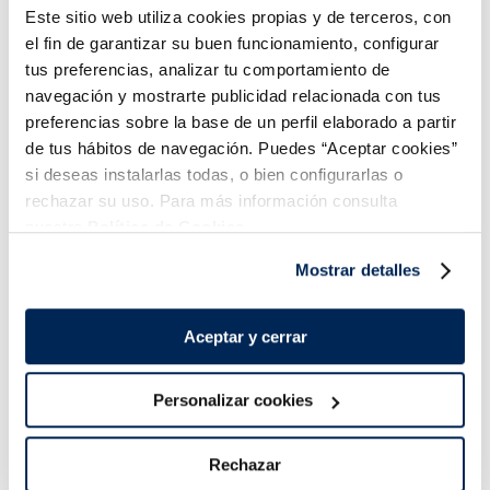
Este sitio web utiliza cookies propias y de terceros, con
el fin de garantizar su buen funcionamiento, configurar
tus preferencias, analizar tu comportamiento de
navegación y mostrarte publicidad relacionada con tus
preferencias sobre la base de un perfil elaborado a partir
de tus hábitos de navegación. Puedes “Aceptar cookies”
si deseas instalarlas todas, o bien configurarlas o
rechazar su uso. Para más información consulta
nuestra
Política de Cookies.
Lomos de salmón
Filetes de salmón
Mostrar detalles
noruego Premium
Premium
Sin espinas
Sin piel
Sin espinas
Sin piel
Aceptar y cerrar
16,99 €
13,99 €
Pack 4 x 125 g
Pack 4u 400 g
Añadir
Añadir
Personalizar cookies
Rechazar