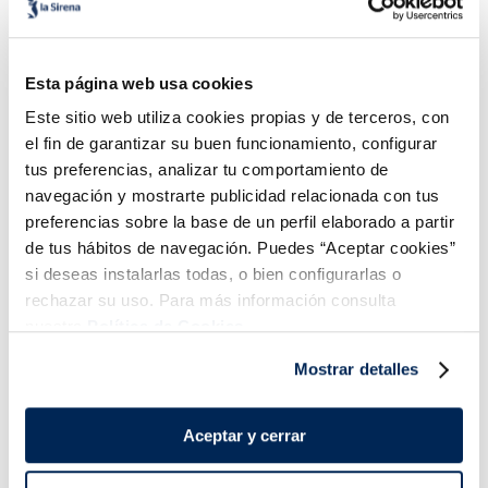
Gyozas de pollo y black
Mini rollitos primavera
fungus
Esta página web usa cookies
3,99 €
3,49 €
Bolsa 260 g
Caja 300g
Este sitio web utiliza cookies propias y de terceros, con
el fin de garantizar su buen funcionamiento, configurar
Añadir
Añadir
tus preferencias, analizar tu comportamiento de
navegación y mostrarte publicidad relacionada con tus
preferencias sobre la base de un perfil elaborado a partir
de tus hábitos de navegación. Puedes “Aceptar cookies”
si deseas instalarlas todas, o bien configurarlas o
rechazar su uso. Para más información consulta
nuestra
Política de Cookies.
¡Combínalo y hazte un menú de 10!
Mostrar detalles
Aceptar y cerrar