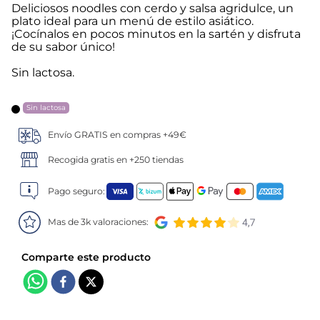
Deliciosos noodles con cerdo y salsa agridulce, un
plato ideal para un menú de estilo asiático.
5
.
verduras
¡Cocínalos en pocos minutos en la sartén y disfruta
de su sabor único!
6
.
croquetas
Sin lactosa.
7
.
canelones
Sin lactosa
8
.
gambon
Envío GRATIS en compras +49€
Recogida gratis en +250 tiendas
9
.
sushi
Pago seguro:
10
.
listísimos
Mas de 3k valoraciones: