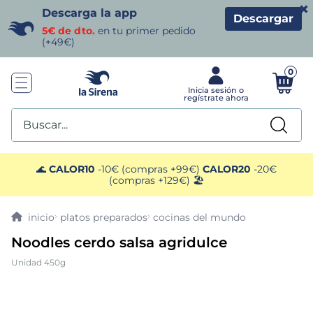
×
Descarga la app
Descargar
5€ de dto.
en tu primer pedido
(+49€)
0
Buscar...
TÉRMINOS MÁS BUSCADOS
🌊
CALOR10
-10€ (compras +99€)
CALOR20
-20€
(compras +129€) 🏖️
1
.
helados sirena
platos preparados
cocinas del mundo
2
.
gambas
Noodles cerdo salsa agridulce
Unidad 450g
3
.
patatas
4
.
gamba