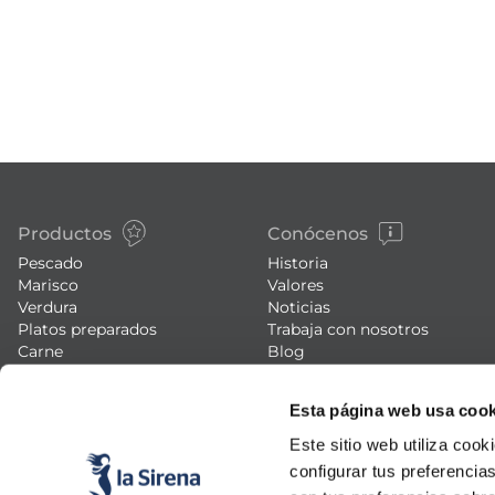
Productos
Conócenos
Pescado
Historia
Marisco
Valores
Verdura
Noticias
Platos preparados
Trabaja con nosotros
Carne
Blog
Helados y postres
Eventos
FAQs (preguntas frecuentes)
Esta página web usa cook
Este sitio web utiliza cook
configurar tus preferencia