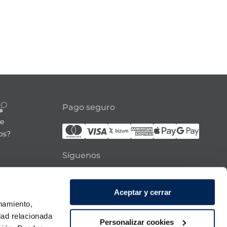
Pago seguro
re
os?
Síguenos
21:00h
Aceptar y cerrar
 domingo
onamiento,
dad relacionada
Personalizar cookies