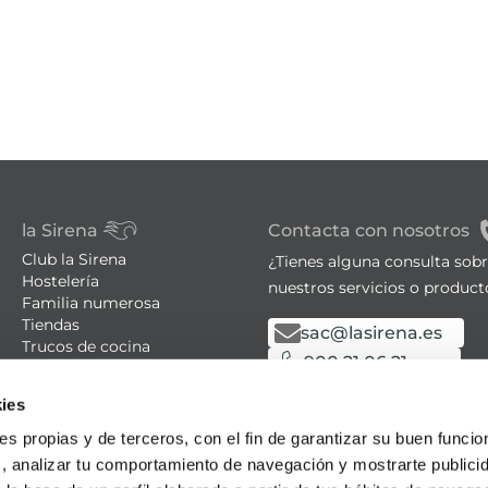
la Sirena
Contacta con nosotros
Club la Sirena
¿Tienes alguna consulta sob
Hostelería
nuestros servicios o product
Familia numerosa
Tiendas
sac@lasirena.es
Trucos de cocina
900 21 06 21
Recetas
Promociones - Bases legales
De lunes a sábado de 9:00 a 
ies
Aviso legal
Política de privacidad
Algunas tiendas abiertas el
ies propias y de terceros, con el fin de garantizar su buen funci
Condiciones de compra
s, analizar tu comportamiento de navegación y mostrarte publici
Política de cookies