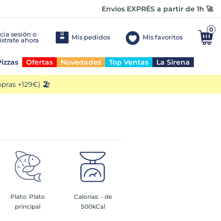
Envíos EXPRÉS a partir de 1h 🚀
0
Mis pedidos
Mis favoritos
izzas
Ofertas
Novedades
Top Ventas
La Sirena
ras +129€) 🏖️
Plato:
Plato
Calorías:
- de
principal
500kCal