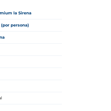
mium la Sirena
 (por persona)
ena
al