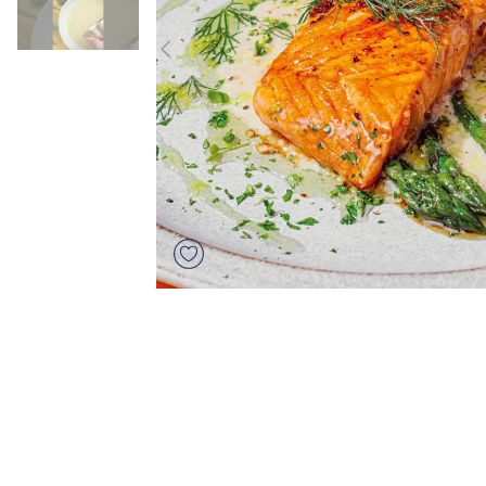
7
.
canelones
8
.
gambon
9
.
sushi
10
.
listísimos