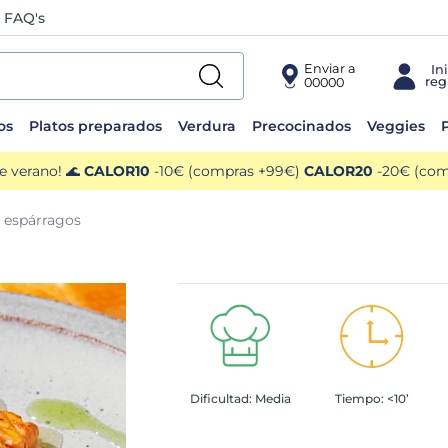
FAQ's
Enviar a
00000
os
Platos preparados
Verdura
Precocinados
Veggies
P
e verano! 🌊
CALOR10
-10€ (compras +99€)
CALOR20
-20€ (comp
 espárragos
Dificultad:
Media
Tiempo:
<10’