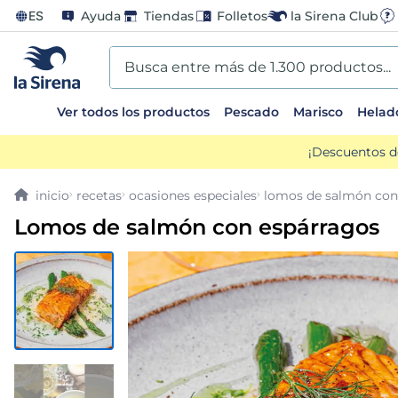
ES
Ayuda
Tiendas
Folletos
la Sirena Club
Busca entre más de 1.300 productos...
Ver todos los productos
Pescado
Marisco
Helad
TÉRMINOS MÁS BUSCADOS
¡Descuentos d
1
.
helados sirena
recetas
ocasiones especiales
lomos de salmón con
2
.
gambas
Lomos de salmón con espárragos
3
.
patatas
4
.
gamba
5
.
verduras
6
.
croquetas