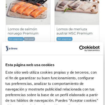
Lomos de merluza
austral MSC Premium
Sin espinas
Sin espinas
Sin piel
Sin p
15,99 €
7,49 €
8,99
Pack 4 un
Pack 480g
Añadir
Añadir
Esta página web usa cookies
Este sitio web utiliza cookies propias y de terceros, con
el fin de garantizar su buen funcionamiento, configurar
tus preferencias, analizar tu comportamiento de
navegación y mostrarte publicidad relacionada con tus
preferencias sobre la base de un perfil elaborado a partir
¡Combínalo y hazte un menú de 10!
de tus hábitos de navegación. Puedes “Aceptar cookies”