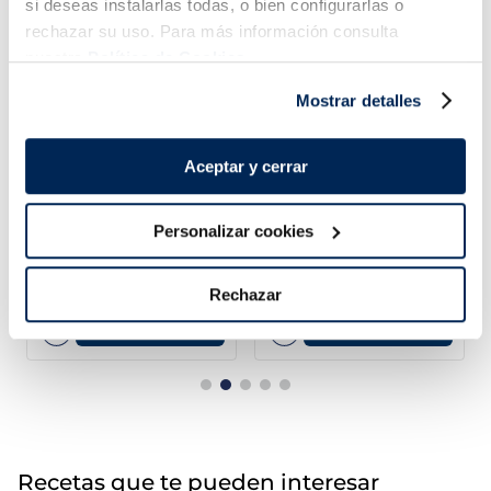
si deseas instalarlas todas, o bien configurarlas o
rechazar su uso. Para más información consulta
nuestra
Política de Cookies.
Mostrar detalles
Aceptar y cerrar
Personalizar cookies
Arroz blanco micro
Brócoli
Listísimos
1,79 €
1,99 €
Bolsa 4 x 150g
Bolsa 600g
Rechazar
Añadir
Añadir
Recetas que te pueden interesar