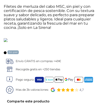
Filetes de merluza del cabo MSC, sin piel y con
5
.
verduras
certificación de pesca sostenible. Con su textura
suave y sabor delicado, es perfecto para preparar
platos saludables y ligeros. Ideal para cualquier
6
.
croquetas
receta, garantizando la frescura del mar en tu
cocina. ¡Solo en La Sirena!
7
.
canelones
8
.
gambon
Sin piel
9
.
listísimos
Envío GRATIS en compras +49€
10
.
pollo
Recogida gratis en +250 tiendas
Pago seguro:
Mas de 3k valoraciones: