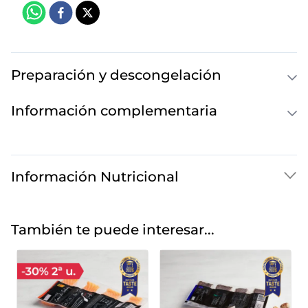
Preparación y descongelación
Información complementaria
Información Nutricional
También te puede interesar...
Corazones de merluza
File
del Cabo MSC
piel