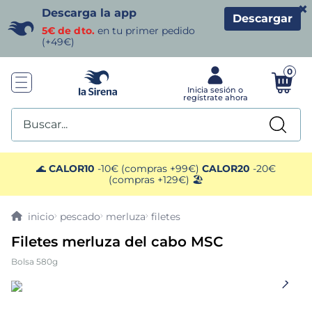
×
Descarga la app
Descargar
5€ de dto.
en tu primer pedido
(+49€)
0
Buscar...
TÉRMINOS MÁS BUSCADOS
🌊
CALOR10
-10€ (compras +99€)
CALOR20
-20€
(compras +129€) 🏖️
1
.
helados sirena
pescado
merluza
filetes
2
.
gambas
Filetes merluza del cabo MSC
Bolsa 580g
3
.
patatas
4
.
gamba