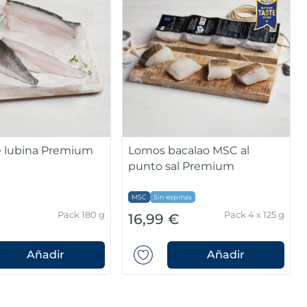
de lubina Premium
Lomos bacalao MSC al
punto sal Premium
MSC
Sin espinas
Pack 180 g
Pack 4 x 125 g
16,99 €
Añadir
Añadir