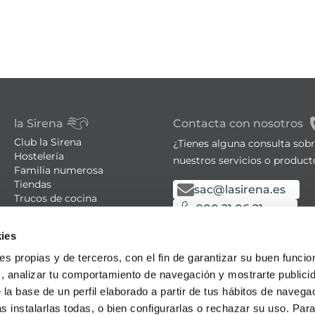
la Sirena
Contacta con nosotros
Club la Sirena
¿Tienes alguna consulta sob
Hostelería
nuestros servicios o product
Familia numerosa
Tiendas
sac@lasirena.es
Trucos de cocina
900 21 06 21
Recetas
Promociones - Bases legales
De lunes a sábado de 9:00 a 
ies
Aviso legal
Política de privacidad
Algunas tiendas abiertas el
ies propias y de terceros, con el fin de garantizar su buen funci
Condiciones de compra
s, analizar tu comportamiento de navegación y mostrarte publici
Política de cookies
 la base de un perfil elaborado a partir de tus hábitos de naveg
Política LLMS
s instalarlas todas, o bien configurarlas o rechazar su uso. Pa