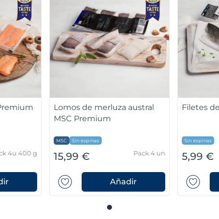
 Premium
Lomos de merluza austral
Filetes 
MSC Premium
MSC
Sin espinas
Sin espinas
ck 4u 400 g
Pack 4 un
15,99 €
5,99 €
ir
Añadir