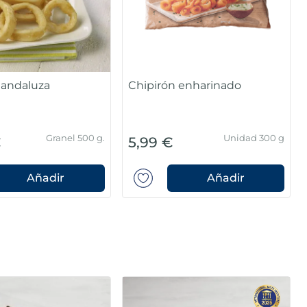
a andaluza
Chipirón enharinado
m
Granel 500 g.
Unidad 300 g
€
5,99 €
Añadir
Añadir