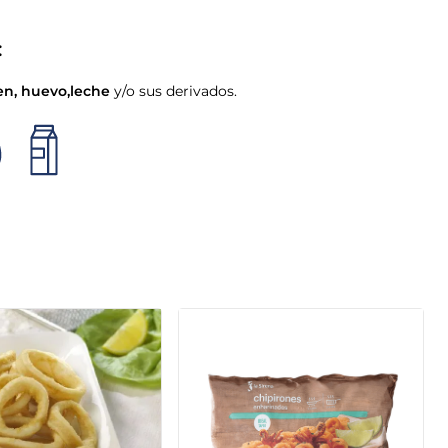
:
en
,
huevo
,
leche
y/o sus derivados.