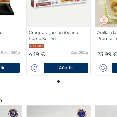
a
Croqueta jamón ibérico
Anilla a l
horno Senén
Premiu
Sin gluten
Bolsa 360g
Caja 250 g
4,19 €
23,99 
ir
Añadir
0!