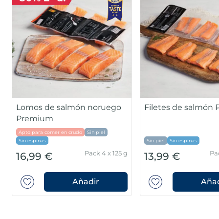
Lomos de salmón noruego
Filetes de salmón
Premium
Apto para comer en crudo
Sin piel
Sin espinas
Sin piel
Sin espinas
Pack 4 x 125 g
Pa
16,99 €
13,99 €
Añadir
Añad