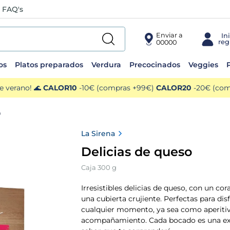
FAQ's
Enviar a
00000
os
Platos preparados
Verdura
Precocinados
Veggies
P
e verano! 🌊
CALOR10
-10€ (compras +99€)
CALOR20
-20€ (comp
o
La Sirena
Delicias de queso
Caja 300 g
Irresistibles delicias de queso, con un c
una cubierta crujiente. Perfectas para dis
cualquier momento, ya sea como aperiti
acompañamiento. Cada bocado es una ex