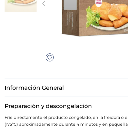
7
.
gambon
8
.
sushi
9
.
listísimos
10
.
tarta
Información General
Preparación y descongelación
Fríe directamente el producto congelado, en la freidora o e
(175ºC) aproximadamente durante 4 minutos y en pequeñas