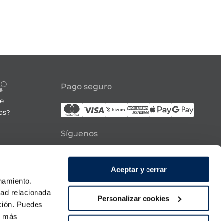
Pago seguro
re
os?
Síguenos
21:00h
Aceptar y cerrar
 domingo
onamiento,
dad relacionada
Personalizar cookies
ación. Puedes
ra más