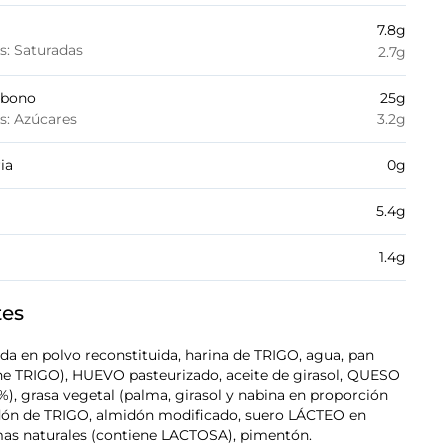
7.8
g
es: Saturadas
2.7
g
rbono
25
g
es: Azúcares
3.2
g
ia
0
g
5.4
g
1.4
g
tes
a en polvo reconstituida, harina de TRIGO, agua, pan
ene TRIGO), HUEVO pasteurizado, aceite de girasol, QUESO
), grasa vegetal (palma, girasol y nabina en proporción
idón de TRIGO, almidón modificado, suero LÁCTEO en
omas naturales (contiene LACTOSA), pimentón.