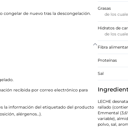
Grasas
o congelar de nuevo tras la descongelación.
de los cual
Hidratos de ca
de los cual
Fibra alimentar
Proteínas
Sal
elado.
Ingredien
mación recibida por correo electrónico para
LECHE desnatad
s la información del etiquetado del producto
rallado (conti
Emmental (3,6%
sición, alérgenos…).
variable), alm
polvo, sal, ar