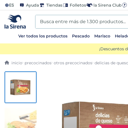
ES
Ayuda
Tiendas
Folletos
la Sirena Club
Busca entre más de 1.300 productos...
Ver todos los productos
Pescado
Marisco
Helad
TÉRMINOS MÁS BUSCADOS
¡Descuentos d
1
.
helados sirena
precocinados
otros precocinados
delicias de ques
2
.
patatas
3
.
gamba
4
.
croquetas
5
.
verduras
6
.
canelones