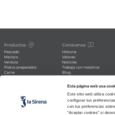
Productos
Conócenos
Pescado
Historia
Marisco
Valores
Verdura
Noticias
Platos preparados
Trabaja con nosotros
Carne
Blog
Helados y postres
Eventos
FAQs (preguntas frecuentes)
Esta página web usa cook
Este sitio web utiliza cook
configurar tus preferencia
con tus preferencias sobre
“Aceptar cookies” si desea