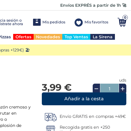
Envíos EXPRÉS a partir de 1h 🚀
0
Mis pedidos
Mis favoritos
izzas
Ofertas
Novedades
Top Ventas
La Sirena
ras +129€) 🏖️
uds
3,99 €
Añadir a la cesta
orazón cremoso y
frutar en
Envío GRATIS en compras +49€
vo o
plosión de
Recogida gratis en +250