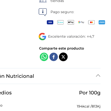
tiendas
Pago seguro:
Excelente valoración: ⭐4,7
ón Nutricional
edios
Por 100g
co
194
kcal /
813
Kj