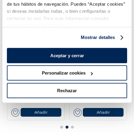
de tus hábitos de navegación. Puedes “Aceptar cookies”
¡Combínalo y hazte un menú de 10!
si deseas instalarlas todas, o bien configurarlas o
rechazar su uso. Para más información consulta
nuestra
Política de Cookies.
Mostrar detalles
Aceptar y cerrar
Personalizar cookies
Lomos de merluza
Filetes de lubina
austral MSC Premium
Premium
Rechazar
Sin espinas
Sin espinas
15,99 €
5,99 €
Pack 4 un
Pack 180 g
Añadir
Añadir