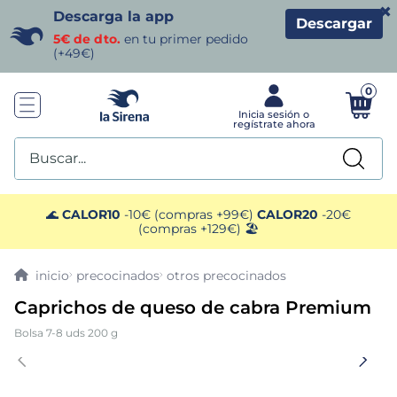
×
Descarga la app
Descargar
5€ de dto.
en tu primer pedido
(+49€)
0
Buscar...
TÉRMINOS MÁS BUSCADOS
🌊
CALOR10
-10€ (compras +99€)
CALOR20
-20€
(compras +129€) 🏖️
1
.
helados sirena
precocinados
otros precocinados
2
.
gambas
Caprichos de queso de cabra Premium
Bolsa 7-8 uds 200 g
3
.
patatas
4
.
gamba