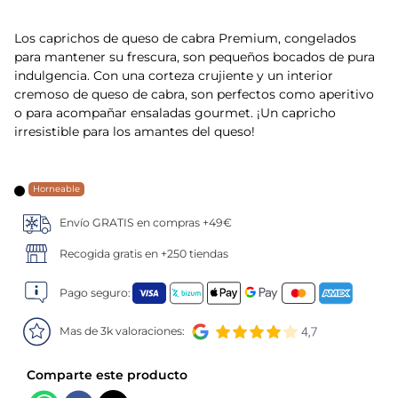
5
.
verduras
Los caprichos de queso de cabra Premium, congelados
para mantener su frescura, son pequeños bocados de pura
6
.
croquetas
indulgencia. Con una corteza crujiente y un interior
cremoso de queso de cabra, son perfectos como aperitivo
o para acompañar ensaladas gourmet. ¡Un capricho
7
.
canelones
irresistible para los amantes del queso!
8
.
gambon
Horneable
9
.
listísimos
Envío GRATIS en compras +49€
10
.
pollo
Recogida gratis en +250 tiendas
Pago seguro:
Mas de 3k valoraciones: