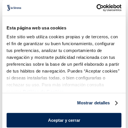
Esta página web usa cookies
Picada troceada Heura
Albóndigas 100% vegetal
Heura
Este sitio web utiliza cookies propias y de terceros, con
Sin gluten
Vegano
Sin gluten
Vegano
el fin de garantizar su buen funcionamiento, configurar
4,99 €
4,99 €
Caja 300g
Caja 208g
tus preferencias, analizar tu comportamiento de
navegación y mostrarte publicidad relacionada con tus
Añadir
Añadir
preferencias sobre la base de un perfil elaborado a partir
de tus hábitos de navegación. Puedes “Aceptar cookies”
si deseas instalarlas todas, o bien configurarlas o
rechazar su uso. Para más información consulta
nuestra
Política de Cookies.
Mostrar detalles
¡Combínalo y hazte un menú de 10!
Aceptar y cerrar