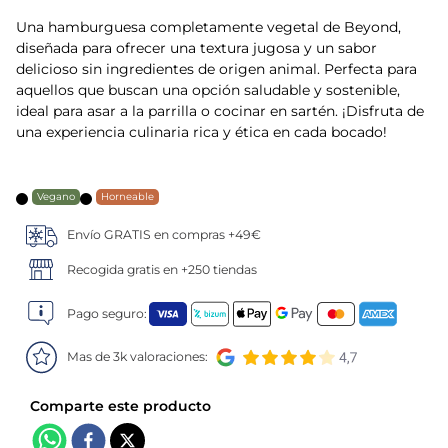
Una hamburguesa completamente vegetal de Beyond,
5
.
verduras
diseñada para ofrecer una textura jugosa y un sabor
delicioso sin ingredientes de origen animal. Perfecta para
6
.
croquetas
aquellos que buscan una opción saludable y sostenible,
ideal para asar a la parrilla o cocinar en sartén. ¡Disfruta de
7
.
canelones
una experiencia culinaria rica y ética en cada bocado!
8
.
gambon
Vegano
Horneable
9
.
listísimos
Envío GRATIS en compras +49€
Recogida gratis en +250 tiendas
10
.
pollo
Pago seguro:
Mas de 3k valoraciones: