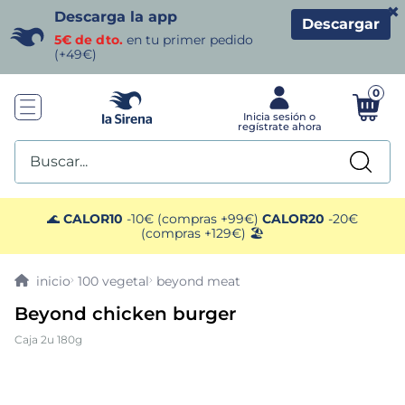
×
Descarga la app
Descargar
5€ de dto.
en tu primer pedido
(+49€)
0
Buscar...
TÉRMINOS MÁS BUSCADOS
🌊
CALOR10
-10€ (compras +99€)
CALOR20
-20€
(compras +129€) 🏖️
1
.
helados sirena
100 vegetal
beyond meat
2
.
gambas
Beyond chicken burger
Caja 2u 180g
3
.
patatas
4
.
gamba