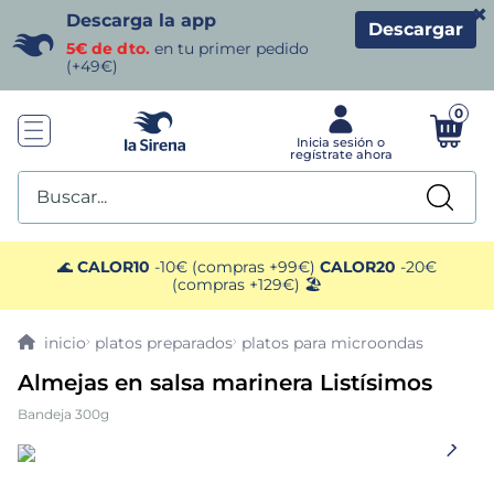
×
Descarga la app
Descargar
5€ de dto.
en tu primer pedido
(+49€)
0
Buscar...
TÉRMINOS MÁS BUSCADOS
🌊
CALOR10
-10€ (compras +99€)
CALOR20
-20€
(compras +129€) 🏖️
1
.
helados sirena
platos preparados
platos para microondas
2
.
gambas
Almejas en salsa marinera Listísimos
Bandeja 300g
3
.
patatas
4
.
gamba