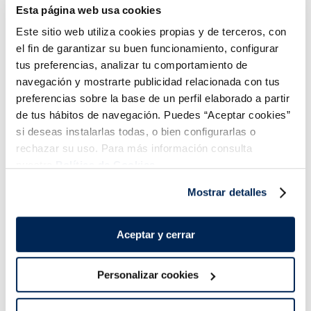
Esta página web usa cookies
Este sitio web utiliza cookies propias y de terceros, con
Tallarines Carbonara
Spaghetti boloñesa
el fin de garantizar su buen funcionamiento, configurar
tus preferencias, analizar tu comportamiento de
2,99 €
2,99 €
Bandeja 350g
Bandeja 350g
navegación y mostrarte publicidad relacionada con tus
Añadir
Añadir
preferencias sobre la base de un perfil elaborado a partir
de tus hábitos de navegación. Puedes “Aceptar cookies”
si deseas instalarlas todas, o bien configurarlas o
rechazar su uso. Para más información consulta
nuestra
Política de Cookies.
Mostrar detalles
¡Combínalo y hazte un menú de 10!
Aceptar y cerrar
Personalizar cookies