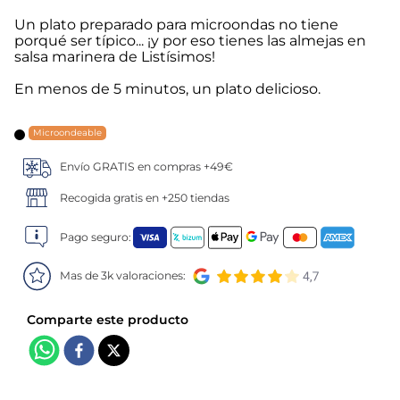
Un plato preparado para microondas no tiene
5
.
verduras
porqué ser típico... ¡y por eso tienes las almejas en
salsa marinera de Listísimos!
6
.
croquetas
En menos de 5 minutos, un plato delicioso.
7
.
canelones
Microondeable
8
.
gambon
Envío GRATIS en compras +49€
Recogida gratis en +250 tiendas
9
.
sushi
Pago seguro:
10
.
listísimos
Mas de 3k valoraciones: