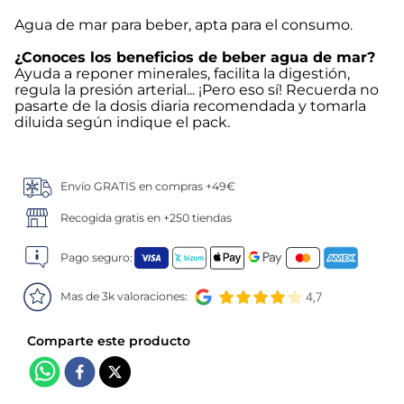
Agua de mar para beber, apta para el consumo.
5
.
verduras
¿Conoces los beneficios de beber agua de mar?
Ayuda a reponer minerales, facilita la digestión,
6
.
croquetas
regula la presión arterial... ¡Pero eso sí! Recuerda no
pasarte de la dosis diaria recomendada y tomarla
7
.
canelones
diluida según indique el pack.
8
.
gambon
Envío GRATIS en compras +49€
9
.
sushi
Recogida gratis en +250 tiendas
10
.
listísimos
Pago seguro:
Mas de 3k valoraciones: