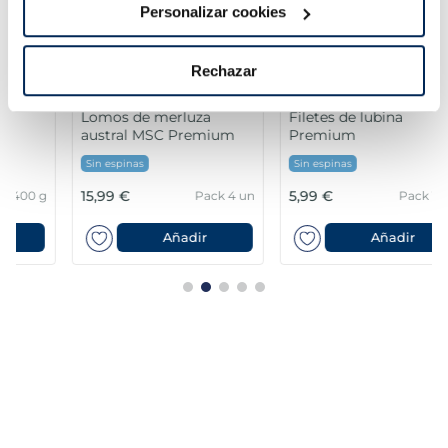
Personalizar cookies
Rechazar
Lomos de merluza
Filetes de lubina
austral MSC Premium
Premium
Sin espinas
Sin espinas
15,99 €
5,99 €
Pack 4 un
Pack 180 g
Añadir
Añadir