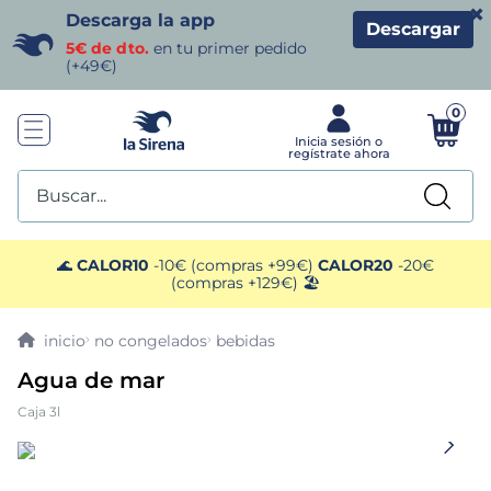
×
Descarga la app
Descargar
5€ de dto.
en tu primer pedido
(+49€)
0
Buscar...
TÉRMINOS MÁS BUSCADOS
🌊
CALOR10
-10€ (compras +99€)
CALOR20
-20€
(compras +129€) 🏖️
1
.
helados sirena
no congelados
bebidas
2
.
gambas
Agua de mar
Caja 3l
3
.
patatas
4
.
gamba