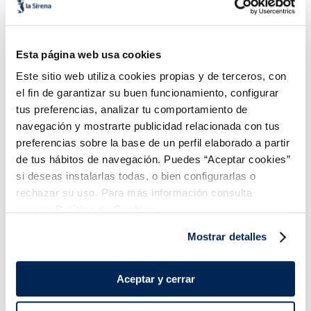
Aguacate en mitades
Aguacate a dados
Esta página web usa cookies
2,99 €
2,79 €
Pack 250g
Pack 4u 255g
Este sitio web utiliza cookies propias y de terceros, con
el fin de garantizar su buen funcionamiento, configurar
Añadir
Añadir
tus preferencias, analizar tu comportamiento de
navegación y mostrarte publicidad relacionada con tus
preferencias sobre la base de un perfil elaborado a partir
de tus hábitos de navegación. Puedes “Aceptar cookies”
si deseas instalarlas todas, o bien configurarlas o
rechazar su uso. Para más información consulta
nuestra
Política de Cookies.
¡Combínalo y hazte un menú de 10!
Mostrar detalles
Aceptar y cerrar