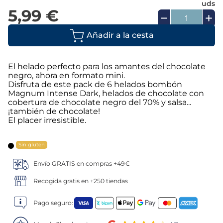
uds
5,99 €
5
.
croquetas
Añadir a la cesta
6
.
verduras
7
.
canelones
El helado perfecto para los amantes del chocolate
negro, ahora en formato mini.
Disfruta de este pack de 6 helados bombón
8
.
listísimos
Magnum Intense Dark, helados de chocolate con
cobertura de chocolate negro del 70% y salsa...
¡también de chocolate!
9
.
gambon
El placer irresistible.
10
.
pollo
Sin gluten
Envío GRATIS en compras +49€
Recogida gratis en +250 tiendas
Pago seguro: