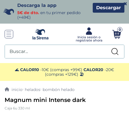
×
Descarga la app
Descargar
5€ de dto.
en tu primer pedido
(+49€)
0
Buscar...
TÉRMINOS MÁS BUSCADOS
🌊
CALOR10
-10€ (compras +99€)
CALOR20
-20€
(compras +129€) 🏖️
1
.
helados sirena
helados
bombón helado
2
.
gambas
Magnum mini Intense dark
Caja 6u 330 ml
3
.
patatas
4
.
gamba