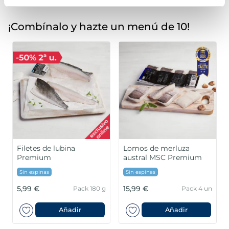
¡Combínalo y hazte un menú de 10!
Filetes de lubina
Lomos de merluza
Premium
austral MSC Premium
Sin espinas
Sin espinas
5,99 €
15,99 €
Pack 180 g
Pack 4 un
Añadir
Añadir