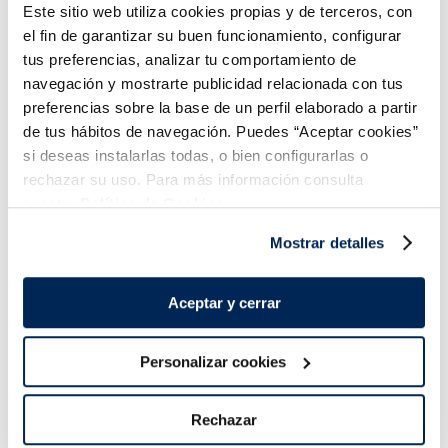
Este sitio web utiliza cookies propias y de terceros, con
el fin de garantizar su buen funcionamiento, configurar
tus preferencias, analizar tu comportamiento de
navegación y mostrarte publicidad relacionada con tus
preferencias sobre la base de un perfil elaborado a partir
de tus hábitos de navegación. Puedes “Aceptar cookies”
si deseas instalarlas todas, o bien configurarlas o
rechazar su uso. Para más información consulta
Magnum mini Double
Magnum Mini Double
nuestra
Política de Cookies.
chocolate
Chocolate Caramelo
Sin gluten
Sin gluten
Mostrar detalles
5,99 €
5,99 €
Pack 6ux55ml
Pack 6 u 55 ml
Aceptar y cerrar
Añadir
Añadir
Personalizar cookies
Rechazar