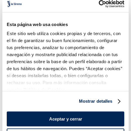
Polo sabor limón sin
Polo sorbete de
azúcares añadidos
horchata de chufa
Sin gluten
Sin gluten
Sin lactosa
Sin azucares añadidos
Vegano
Esta página web usa cookies
3,49 €
2,99 €
Caja 6 u 420 ml
Caja 6 u 360 ml
Este sitio web utiliza cookies propias y de terceros, con
el fin de garantizar su buen funcionamiento, configurar
Añadir
Añadir
tus preferencias, analizar tu comportamiento de
navegación y mostrarte publicidad relacionada con tus
preferencias sobre la base de un perfil elaborado a partir
de tus hábitos de navegación. Puedes “Aceptar cookies”
si deseas instalarlas todas, o bien configurarlas o
rechazar su uso. Para más información consulta
nuestra
Política de Cookies.
¡Combínalo y hazte un menú de 10!
Mostrar detalles
Filetes de lubina
Premium
Aceptar y cerrar