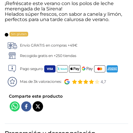
¡Refréscate este verano con los polos de leche
merengada de la Sirena!
5
.
verduras
Helados súper frescos, con sabor a canela y limón,
perfectos para una tarde calurosa de verano.
6
.
croquetas
Sin gluten
7
.
canelones
Envío GRATIS en compras +49€
8
.
gambon
Recogida gratis en +250 tiendas
9
.
sushi
Pago seguro:
Mas de 3k valoraciones:
10
.
listísimos