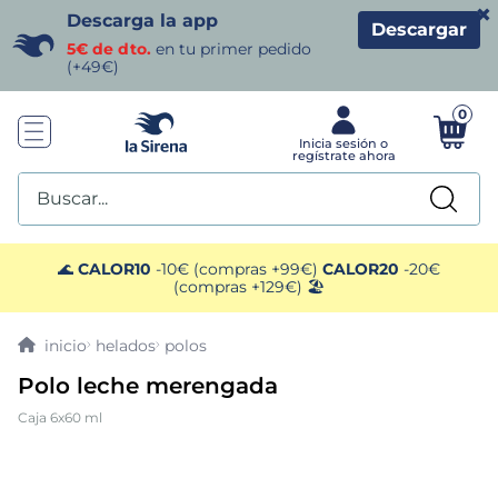
×
Descarga la app
Descargar
5€ de dto.
en tu primer pedido
(+49€)
0
Buscar...
TÉRMINOS MÁS BUSCADOS
🌊
CALOR10
-10€ (compras +99€)
CALOR20
-20€
(compras +129€) 🏖️
1
.
helados sirena
helados
polos
2
.
gambas
Polo leche merengada
Caja 6x60 ml
3
.
patatas
4
.
gamba