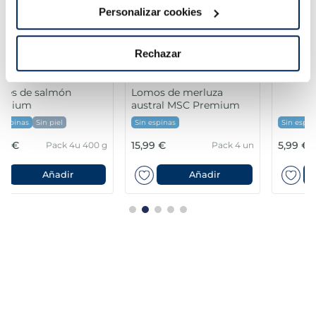
Personalizar cookies
Rechazar
Lomos de merluza
austral MSC Premium
Sin espinas
Sin espinas
15,99 €
5,99 €
g
Pack 4 un
Pack 180 g
Añadir
Añadir