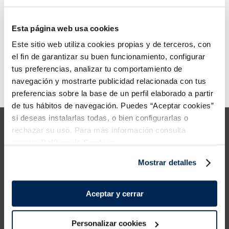
5
.
verduras
Fanta limón
Esta página web usa cookies
Fanta naranja
6
.
croquetas
Este sitio web utiliza cookies propias y de terceros, con
0,80 €
0,80 €
Lata 33 cl
Lata 33 cl
el fin de garantizar su buen funcionamiento, configurar
7
.
canelones
tus preferencias, analizar tu comportamiento de
Añadir
Añadir
navegación y mostrarte publicidad relacionada con tus
Error:
Request failed with status code 429
8
.
listísimos
preferencias sobre la base de un perfil elaborado a partir
de tus hábitos de navegación. Puedes “Aceptar cookies”
9
.
gambon
si deseas instalarlas todas, o bien configurarlas o
rechazar su uso. Para más información consulta
10
.
pollo
nuestra
Política de Cookies.
Mostrar detalles
Productos
Conócenos
Aceptar y cerrar
La Sirena
Personalizar cookies