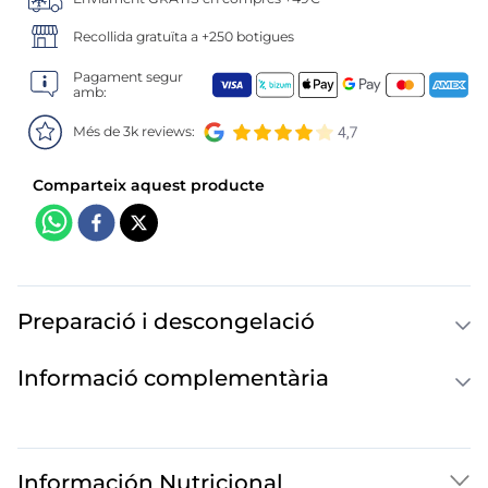
6
.
croquetas
Recollida gratuïta a +250 botigues
7
.
canelones
Pagament segur
amb:
8
.
gambon
Més de 3k reviews:
9
.
listísimos
10
.
pollo
Preparació i descongelació
Informació complementària
Información Nutricional