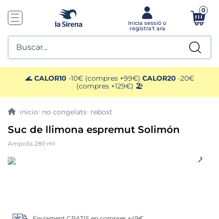
0
Buscar...
TOP SEARCHES
🌊
CALOR10
-10€ (compres +99€)
CALOR20
-20€
(compres +129€) 🏖️
1
.
helados sirena
no congelats
rebost
2
.
gambas
Suc de llimona espremut Solimón
Ampolla 280 ml
3
.
patatas
4
.
gamba
5
.
verduras
Enviament GRATIS en compres +49€