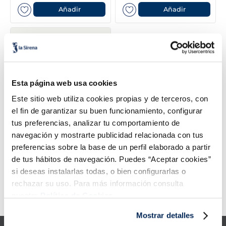
6
.
tarrina helado
Añadir
Añadir
7
.
salmó premium
8
.
calamar troceado
9
.
halibut
Esta página web usa cookies
10
.
helados polos
Este sitio web utiliza cookies propias y de terceros, con
el fin de garantizar su buen funcionamiento, configurar
tus preferencias, analizar tu comportamiento de
navegación y mostrarte publicidad relacionada con tus
Gyozes de porc kimchi
Vici
preferencias sobre la base de un perfil elaborado a partir
3,79 €
antes
4,79 €
de tus hábitos de navegación. Puedes “Aceptar cookies”
Unitat 300 g
si deseas instalarlas todas, o bien configurarlas o
Añadir
rechazar su uso. Para más información consulta
nuestra
Política de Cookies.
Error:
Request failed with status code 429
Mostrar detalles