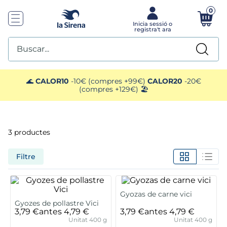
0
Buscar...
TOP SEARCHES
🌊
CALOR10
-10€ (compres +99€)
CALOR20
-20€
(compres +129€) 🏖️
1
.
mariscos
2
.
mango
3
productes
3
.
menus
Filtre
4
.
gelats sirena
Gyozas de carne vici
5
.
calamar sirena
Gyozes de pollastre Vici
3,79 €
antes
4,79 €
3,79 €
antes
4,79 €
Unitat 400 g
Unitat 400 g