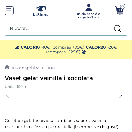
0
Buscar...
TOP SEARCHES
🌊
CALOR10
-10€ (compres +99€)
CALOR20
-20€
(compres +129€) 🏖️
1
.
helados sirena
gelats
terrines
2
.
gambas
Vaset gelat vainilla i xocolata
Unitat 100 ml
3
.
patatas
4
.
gamba
5
.
verduras
Gotet de gelat individual amb dos sabors: vainilla i
xocolata. Un clàssic que mai falla (i sempre ve de gust!)