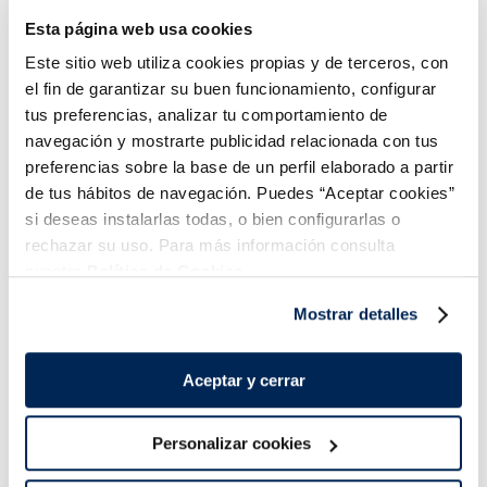
Esta página web usa cookies
0,99 €
0,99 €
Unitat 100 ml
Unitat 100 ml
Este sitio web utiliza cookies propias y de terceros, con
Añadir
Añadir
el fin de garantizar su buen funcionamiento, configurar
COMBINABLE
COMBINABLE
tus preferencias, analizar tu comportamiento de
navegación y mostrarte publicidad relacionada con tus
preferencias sobre la base de un perfil elaborado a partir
de tus hábitos de navegación. Puedes “Aceptar cookies”
si deseas instalarlas todas, o bien configurarlas o
rechazar su uso. Para más información consulta
nuestra
Política de Cookies.
Combina-ho i fes un menú de 10!
Mostrar detalles
Aceptar y cerrar
Personalizar cookies