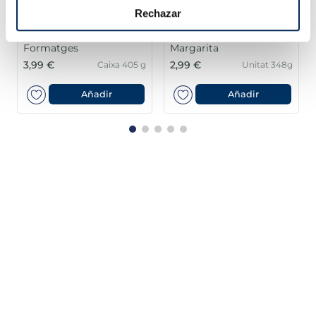
Rechazar
Pizza La Súper Fina 4
Pizza napolitana
Formatges
Margarita
3,99 €
2,99 €
Caixa 405 g
Unitat 348g
Añadir
Añadir