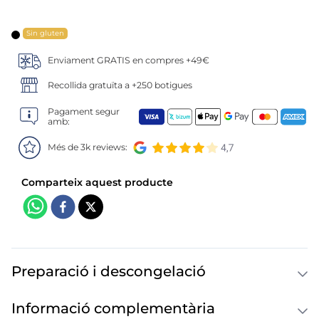
6
.
croquetas
7
.
canelones
Sin gluten
Enviament GRATIS en compres +49€
8
.
listísimos
Recollida gratuïta a +250 botigues
9
.
gambon
Pagament segur
amb:
10
.
pollo
Més de 3k reviews:
Preparació i descongelació
Informació complementària