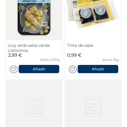
Lluç amb salsa verda
Tinta de sípia
Listísimos
2,99 €
0,99 €
Safata 250g
Bossa 16g
Añadir
Añadir