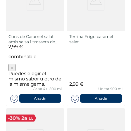
Cons de Caramel salat
Terrina Frigo caramel
amb salsa i trossets de
salat
2,99 €
caramel
combinable
Puedes elegir el
mismo sabor u otro de
la misma gama.
2,99 €
Caixa 4 u 500 ml
Unitat 900 ml
Añadir
Añadir