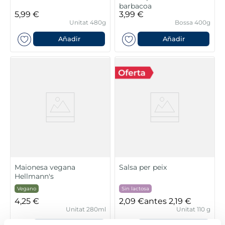
barbacoa
5,99 €
3,99 €
Unitat 480g
Bossa 400g
Añadir
Añadir
Maionesa vegana
Salsa per peix
Hellmann's
Vegano
Sin lactosa
4,25 €
2,09 €
antes
2,19 €
Unitat 280ml
Unitat 110 g