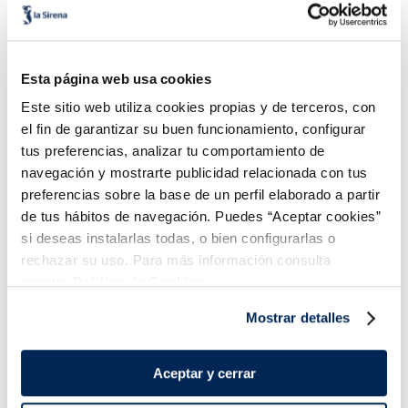
Añadir
Añadir
Esta página web usa cookies
Este sitio web utiliza cookies propias y de terceros, con
el fin de garantizar su buen funcionamiento, configurar
tus preferencias, analizar tu comportamiento de
navegación y mostrarte publicidad relacionada con tus
preferencias sobre la base de un perfil elaborado a partir
de tus hábitos de navegación. Puedes “Aceptar cookies”
Salsa amb anet per salmó
Salsa soja Kikkoman
si deseas instalarlas todas, o bien configurarlas o
Sin gluten
Vegano
rechazar su uso. Para más información consulta
2,19 €
3,75 €
nuestra
Política de Cookies.
Unitat 110 g
Ampolla 150 ml
Mostrar detalles
Añadir
Añadir
Aceptar y cerrar