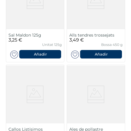
Sal Maldon 125g
Alls tendres trossejats
3,25 €
3,49 €
Unitat 125g
Bossa 450 g
Añadir
Añadir
Callos Listísimos
Ales de pollastre