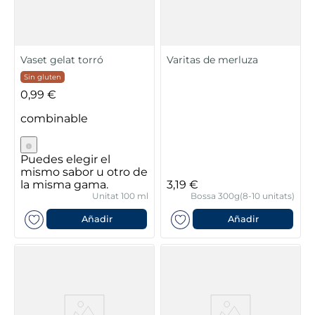
Vaset gelat torró
Varitas de merluza
Sin gluten
0,99 €
combinable
Puedes elegir el
mismo sabor u otro de
la misma gama.
3,19 €
Unitat 100 ml
Bossa 300g(8-10 unitats)
Añadir
Añadir