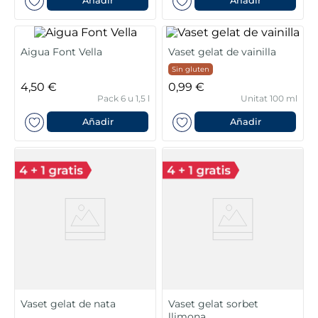
6
.
tarrina helado
Añadir
Añadir
7
.
salmó premium
Aigua Font Vella
Vaset gelat de vainilla
8
.
calamar troceado
Sin gluten
4,50 €
0,99 €
Pack 6 u 1,5 l
Unitat 100 ml
9
.
halibut
Añadir
Añadir
10
.
helados polos
Vaset gelat de nata
Vaset gelat sorbet
llimona