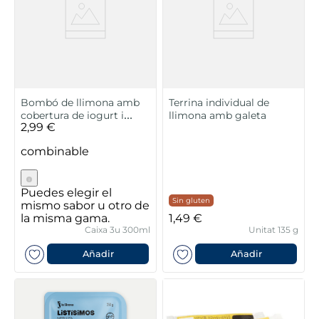
Bombó de llimona amb
Terrina individual de
cobertura de iogurt i
llimona amb galeta
2,99 €
galeta
combinable
Puedes elegir el
Sin gluten
mismo sabor u otro de
la misma gama.
1,49 €
Caixa 3u 300ml
Unitat 135 g
Añadir
Añadir