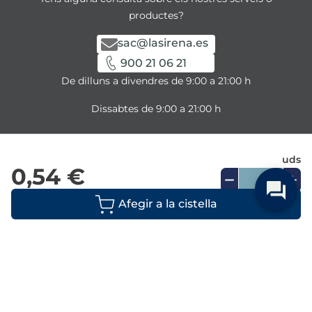
productes?
sac@lasirena.es
900 21 06 21
De dilluns a divendres de 9:00 a 21:00 h
Dissabtes de 9:00 a 21:00 h
Descarrega la nostra APP
uds
0,54 €
la Sirena 2024 @ Tots els drets reservats