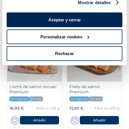
Mostrar detalles
Combina-ho i fes un menú de 10!
Aceptar y cerrar
Personalizar cookies
Rechazar
Lloms de salmó noruec
Filets de salmó
Premium
Premium
Sin espinas
Sin piel
Sin espinas
Sin piel
16,99 €
13,99 €
Pack 4 x 125 g
Pack 4u 400 g
Añadir
Añadir