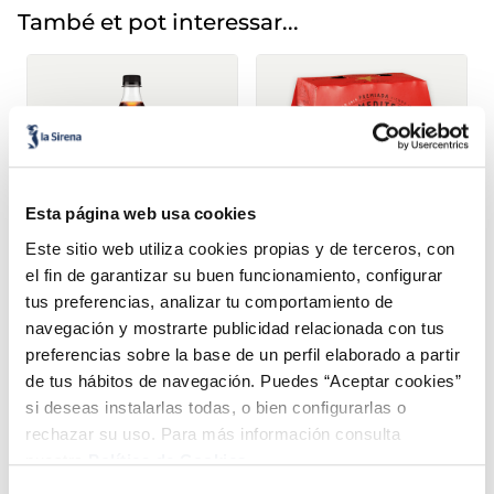
També et pot interessar...
Coca
Esta página web usa cookies
Este sitio web utiliza cookies propias y de terceros, con
el fin de garantizar su buen funcionamiento, configurar
Coca Cola Zero
Cervesa Estrella Damm
tus preferencias, analizar tu comportamiento de
1,79 €
3,66 €
1,79 
Ampolla 1 l
Pack 6 u
navegación y mostrarte publicidad relacionada con tus
preferencias sobre la base de un perfil elaborado a partir
Añadir
Añadir
de tus hábitos de navegación. Puedes “Aceptar cookies”
si deseas instalarlas todas, o bien configurarlas o
rechazar su uso. Para más información consulta
nuestra
Política de Cookies.