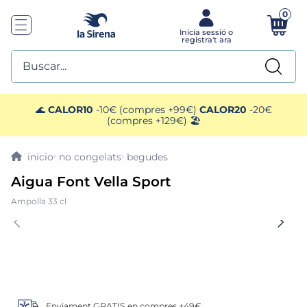
0
Buscar...
TOP SEARCHES
🌊
CALOR10
-10€ (compres +99€)
CALOR20
-20€
(compres +129€) 🏖️
1
.
mejillones
no congelats
begudes
2
.
pimientos
Aigua Font Vella Sport
Ampolla 33 cl
3
.
mango
4
.
edamame
5
.
ensaladilla
Enviament GRATIS en compres +49€