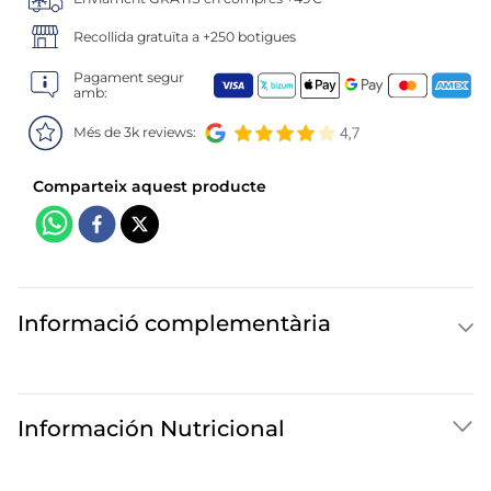
6
.
gelats sirena
Recollida gratuïta a +250 botigues
7
.
menus
Pagament segur
amb:
8
.
calamar sirena
Més de 3k reviews:
9
.
salmó premium
10
.
helados polos
Informació complementària
Información Nutricional