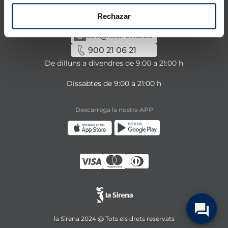
Tens alguna consulta sobre els nostres serveis o
productes?
Rechazar
sac@lasirena.es
900 21 06 21
De dilluns a divendres de 9:00 a 21:00 h
Dissabtes de 9:00 a 21:00 h
Descarrega la nostra APP
la Sirena 2024 @ Tots els drets reservats