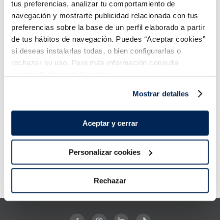
tus preferencias, analizar tu comportamiento de
navegación y mostrarte publicidad relacionada con tus
preferencias sobre la base de un perfil elaborado a partir
de tus hábitos de navegación. Puedes “Aceptar cookies”
si deseas instalarlas todas, o bien configurarlas o
rechazar su uso. Para más información consulta
nuestra
Política de Cookies.
Mostrar detalles
Llenguado amb pell
Aceptar y cerrar
Premium
Segunda Piel 210
32,99 €
g.
Personalizar cookies
Añadir
Rechazar
Error:
Request failed with status code 429