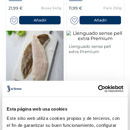
6
.
mejillon
21,99 €
11,99 €
Bossa 540g
Pack 250g
7
.
calamar sirena
Añadir
Añadir
8
.
salmó premium
9
.
tequeños
Llenguado sense pell
extra Premium
10
.
gambas peladas
Filets de llenguado
Premium
Sin espinas
Sin piel
Esta página web usa cookies
Segunda Piel
21,99 €
44,99 €
Pack 250 g
300 g.
Este sitio web utiliza cookies propias y de terceros, con
el fin de garantizar su buen funcionamiento, configurar
Añadir
Añadir