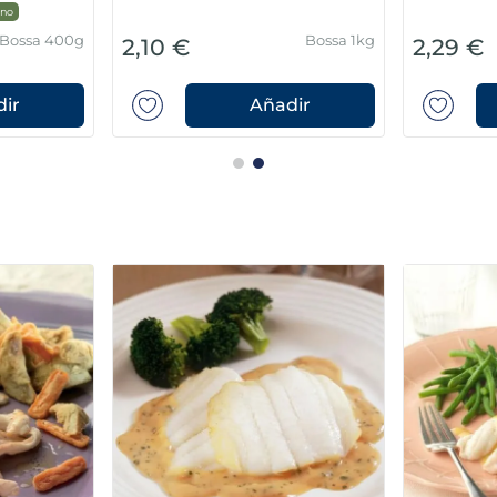
no
Bossa 400g
Bossa 1kg
2,10 €
2,29 €
ir
Añadir