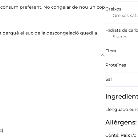
 de consum preferent. No congelar de nou un cop
Greixos
Greixos sat
Hidrats de car
ta perquè el suc de la descongelació quedi a
Sucres
Fibra
Proteïnes
Sal
Ingredien
Llenguado eur
Al·lèrgens:
d)
Conté:
Peix
i/o