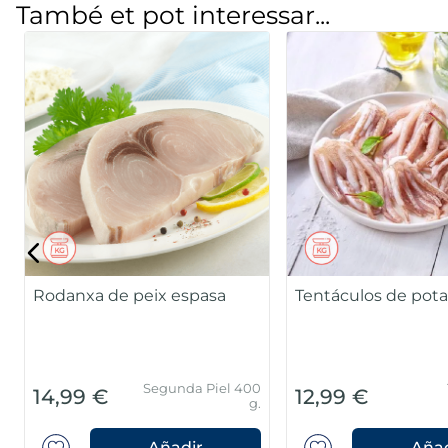
També et pot interessar...
Rodanxa de peix espasa
Tentáculos de pota
Segunda Piel 400
14,99 €
12,99 €
g.
Añadir
Añad