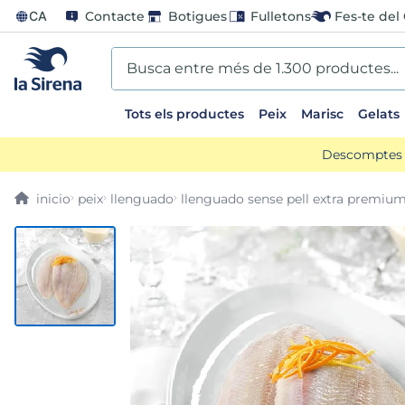
CA
Contacte
Botigues
Fulletons
Fes-te del 
Busca entre més de 1.300 productes...
Tots els productes
Peix
Marisc
Gelats
EARCHES
Descomptes d
lones
peix
llenguado
llenguado sense pell extra premiu
entos
go
mame
ladilla
ts sirena