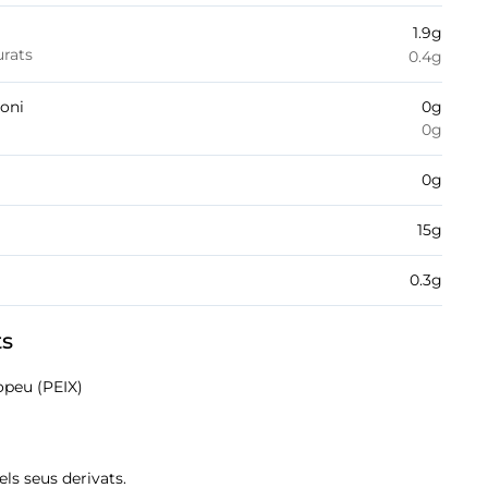
1.9
g
urats
0.4
g
boni
0
g
0
g
0
g
15
g
0.3
g
ts
opeu (PEIX)
 els seus derivats.