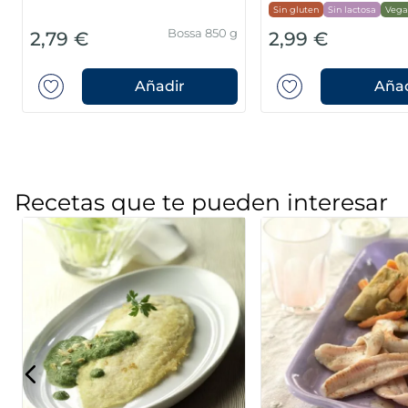
Sin gluten
Sin lactosa
Vega
Bossa 850 g
2,79 €
2,99 €
Añadir
Añad
Recetas que te pueden interesar