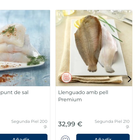
 punt de sal
Llenguado amb pell
Premium
Segunda Piel 200
Segunda Piel 210
32,99 €
g.
g.
Añadir
Añadir