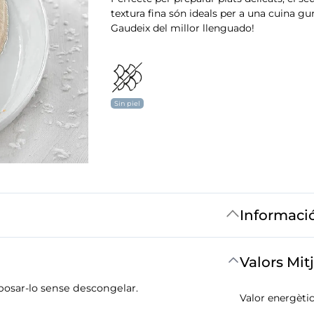
textura fina són ideals per a una cuina gu
Gaudeix del millor llenguado!
Sin piel
Informaci
Valors Mit
s posar-lo sense descongelar.
Valor energètic