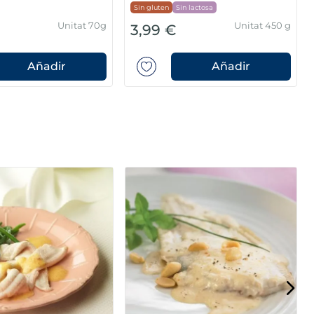
Sin gluten
Sin lactosa
Unitat 70g
Unitat 450 g
3,99 €
Añadir
Añadir