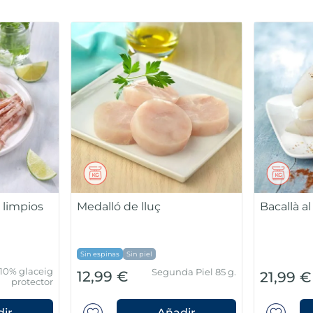
 limpios
Medalló de lluç
Bacallà al
Sin espinas
Sin piel
10% glaceig
Segunda Piel 85 g.
12,99 €
21,99 €
protector
ir
Añadir