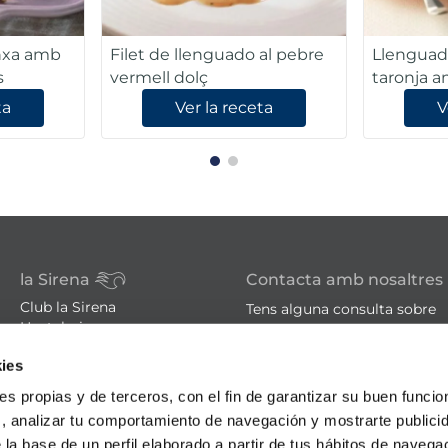
anxa amb
Filet de llenguado al pebre
Llenguad
s
vermell dolç
taronja 
verdes
ta
Ver la receta
V
la Sirena
Contacta amb nosaltres
Club la Sirena
Tens alguna consulta sobre
Hosteleria
els nostres serveis o produc
Familia nombrosa
ies
Botigues
sac@lasirena.es
Avís legal
ies propias y de terceros, con el fin de garantizar su buen funci
900 21 06 21
Política de privacitat
s, analizar tu comportamiento de navegación y mostrarte publici
Condicions de compra
De dilluns a dissabte de 9:00 
 la base de un perfil elaborado a partir de tus hábitos de naveg
Política de cookies