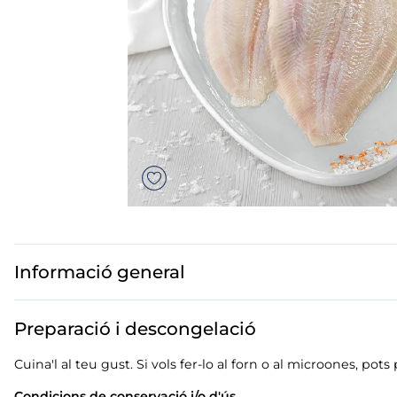
us
mar sirena
mó premium
ados polos
Informació general
Preparació i descongelació
Cuina'l al teu gust. Si vols fer-lo al forn o al microones, pot
Condicions de conservació i/o d'ús