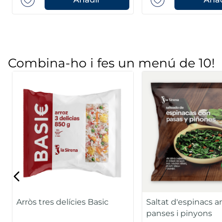
Combina-ho i fes un menú de 10!
Arròs tres delícies Basic
Saltat d'espinacs 
panses i pinyons