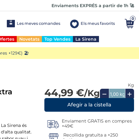
Enviaments EXPRÉS a partir de 1h 🚀
0
Les meves comandes
Els meus favorits
fertes
Novetats
Top Vendes
La Sirena
es +129€) 🏖️
Kg
44,99 €
xtra
/Kg
Enviament GRATIS en compres
 La Sirena és
+49€
d'alta qualitat.
Recollida gratuïta a +250
u sabor suau i