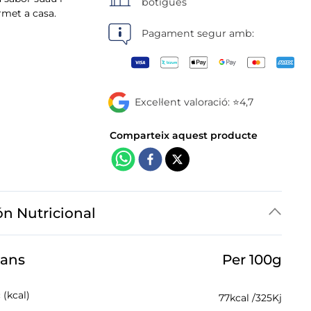
botigues
rmet a casa.
Pagament segur amb:
Excel·lent valoració: ⭐4,7
ón Nutricional
jans
Per 100g
 (kcal)
77
kcal /
325
Kj