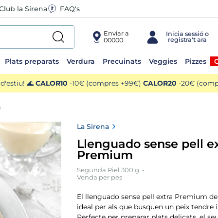
Club la Sirena
FAQ's
Enviar a
00000
Plats preparats
Verdura
Precuinats
Veggies
Pizzes
O
'estiu! 🌊
CALOR10
-10€ (compres +99€)
CALOR20
-20€ (compr
m
La Sirena
Llenguado sense pell e
Premium
Segunda Piel 300 g. -
Venda per pes
El llenguado sense pell extra Premium de
ideal per als que busquen un peix tendre i 
Perfecte per preparar plats delicats, el se