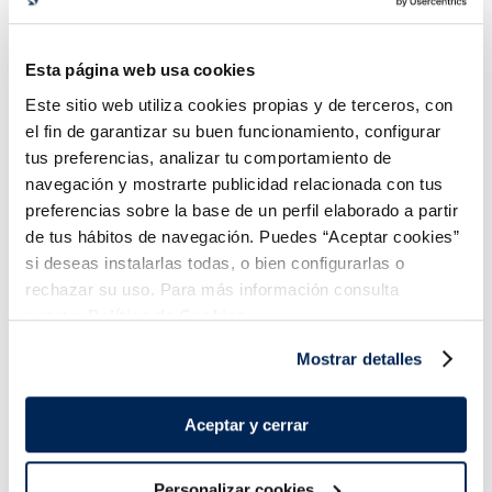
Esta página web usa cookies
Este sitio web utiliza cookies propias y de terceros, con
el fin de garantizar su buen funcionamiento, configurar
tus preferencias, analizar tu comportamiento de
navegación y mostrarte publicidad relacionada con tus
preferencias sobre la base de un perfil elaborado a partir
Calamars farcits
Calamar trossejat
Premium
de tus hábitos de navegación. Puedes “Aceptar cookies”
20% Glaseo
10,99 €
11,99 €
Bossa 450 g
si deseas instalarlas todas, o bien configurarlas o
protector
rechazar su uso. Para más información consulta
Añadir
Añadir
nuestra
Política de Cookies.
Mostrar detalles
Aceptar y cerrar
Personalizar cookies