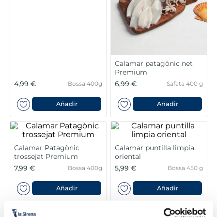
6
.
verduras
7
.
canelones
8
.
listísimos
Calamar patagònic net
9
.
gambon
Premium
4,99 €
6,99 €
Bossa 400g
Safata 400 g
10
.
pollo
Añadir
Añadir
Calamar Patagònic
Calamar puntilla limpia
trossejat Premium
oriental
7,99 €
5,99 €
Bossa 400g
Bossa 450 g
Añadir
Añadir