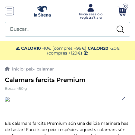
0
Buscar...
TOP SEARCHES
🌊
CALOR10
-10€ (compres +99€)
CALOR20
-20€
(compres +129€) 🏖️
1
.
mariscos
peix
calamar
2
.
mango
Calamars farcits Premium
Bossa 450 g
3
.
menus
4
.
gelats sirena
5
.
calamar sirena
Els calamars farcits Premium són una delícia marinera has
de tastar! Farcits de peix i espècies, aquests calamars són