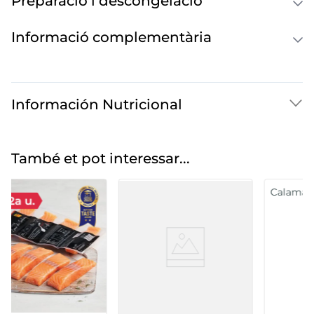
Preparació i descongelació
Informació complementària
Información Nutricional
També et pot interessar...
Calamar trossejat
Sípia neta 4 - 8 peces