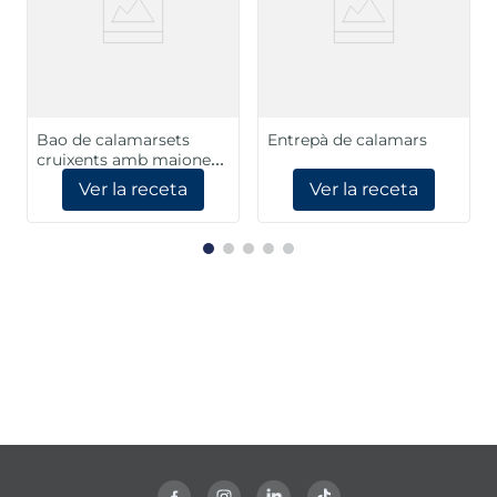
Bao de calamarsets
Entrepà de calamars
cruixents amb maionesa
de cítrics
Ver la receta
Ver la receta