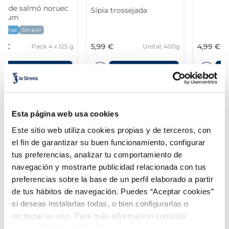
4,99 €
8,99 €
g
Bossa 400g
Bossa 510 g
Añadir
Añadir
Esta página web usa cookies
Este sitio web utiliza cookies propias y de terceros, con
el fin de garantizar su buen funcionamiento, configurar
tus preferencias, analizar tu comportamiento de
Combina-ho i fes un menú de 10!
navegación y mostrarte publicidad relacionada con tus
preferencias sobre la base de un perfil elaborado a partir
Brocoli
Arròs amb bolets
de tus hábitos de navegación. Puedes “Aceptar cookies”
si deseas instalarlas todas, o bien configurarlas o
rechazar su uso. Para más información consulta
nuestra
Política de Cookies.