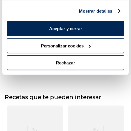
Mostrar detalles
Aceptar y cerrar
1,99 €
2,99 €
g
Bossa 600g
Bossa 500 g
Personalizar cookies
Añadir
Añadir
Rechazar
Recetas que te pueden interesar