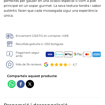
6
.
tarrina helado
perfectes per gaudir en una ocasió especial o com a plat
principal en un sopar gurmet. La seva textura tendra i sabor
autèntic faran que cada mossegada sigui una experiència
7
.
salmó premium
única.
8
.
calamar troceado
9
.
halibut
Enviament GRATIS en compres +49€
Recollida gratuïta a +250 botigues
10
.
helados polos
Pagament segur
amb:
Més de 3k reviews: