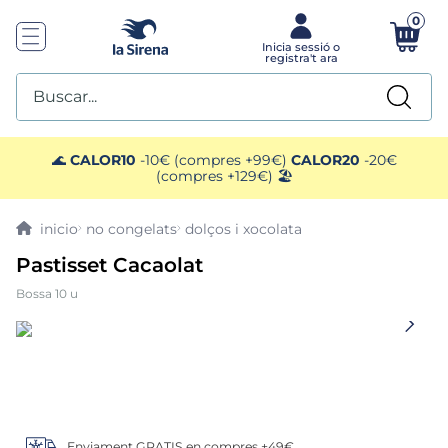
0
Buscar...
TOP SEARCHES
🌊
CALOR10
-10€ (compres +99€)
CALOR20
-20€
(compres +129€) 🏖️
1
.
helados sirena
no congelats
dolços i xocolata
2
.
gambas
Pastisset Cacaolat
Bossa 10 u
3
.
patatas
4
.
gamba
5
.
verduras
Enviament GRATIS en compres +49€