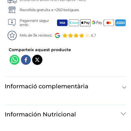
6
.
croquetas
Recollida gratuïta a +250 botigues
7
.
canelones
Pagament segur
amb:
8
.
listísimos
Més de 3k reviews:
9
.
gambon
10
.
pollo
Informació complementària
Información Nutricional