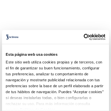
Combina-ho i fes un menú de 10!
Esta página web usa cookies
Este sitio web utiliza cookies propias y de terceros, con
el fin de garantizar su buen funcionamiento, configurar
tus preferencias, analizar tu comportamiento de
navegación y mostrarte publicidad relacionada con tus
preferencias sobre la base de un perfil elaborado a partir
de tus hábitos de navegación. Puedes “Aceptar cookies”
si deseas instalarlas todas, o bien configurarlas o
Lloms de salmó noruec
Filets de salmó
rechazar su uso. Para más información consulta
Premium
Premium
nuestra
Política de Cookies.
Sin espinas
Sin piel
Sin espinas
Sin piel