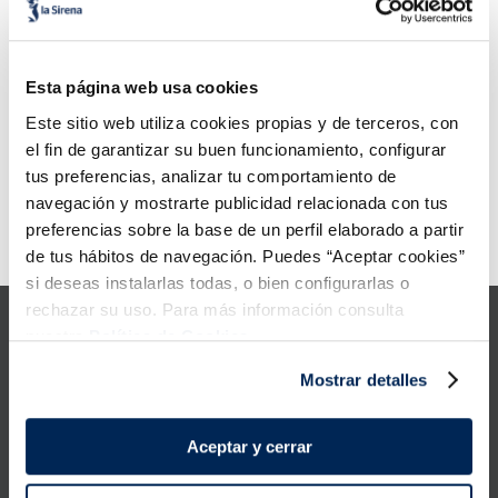
6
.
croquetas
Què hauria de fer?
7
.
canelones
Verifiqueu els termes que heu
Esta página web usa cookies
escrit.
8
.
listísimos
Proveu d'utilitzar una sola
Este sitio web utiliza cookies propias y de terceros, con
paraula.
el fin de garantizar su buen funcionamiento, configurar
Feu servir termes genèrics a la
9
.
gambon
cerca.
tus preferencias, analizar tu comportamiento de
Proveu de cercar sinònims del
navegación y mostrarte publicidad relacionada con tus
terme desitjat.
10
.
pollo
preferencias sobre la base de un perfil elaborado a partir
Error:
Request failed with status code 429
de tus hábitos de navegación. Puedes “Aceptar cookies”
si deseas instalarlas todas, o bien configurarlas o
rechazar su uso. Para más información consulta
nuestra
Política de Cookies.
Mostrar detalles
Productes
Aceptar y cerrar
Coneix-nos