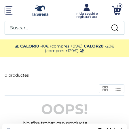
0
Buscar...
TOP SEARCHES
🌊
CALOR10
-10€ (compres +99€)
CALOR20
-20€
(compres +129€) 🏖️
1
.
helados sirena
2
.
gambas
0
productes
3
.
patatas
4
.
gamba
OOPS!
5
.
verduras
No s'ha trobat cap producte